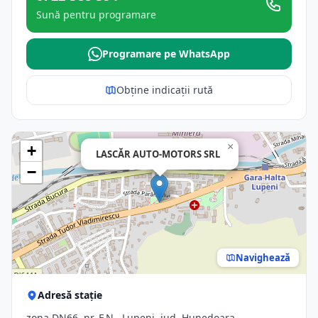
Sună pentru programare
Programare pe WhatsApp
Obține indicații rută
×
+
LASCĂR AUTO-MOTORS SRL
−
Navighează
Adresă stație
zona DN66, nr. F.N., Lupeni, jud. Hunedoara