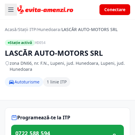
Conectare
Acasă
/
Stații ITP
/
Hunedoara
/
LASCĂR AUTO-MOTORS SRL
Stație activă
HD054
LASCĂR AUTO-MOTORS SRL
zona DN66, nr. F.N., Lupeni, jud. Hunedoara, Lupeni, jud.
Hunedoara
Autoturisme
1 linie ITP
Programează-te la ITP
0722 588 594