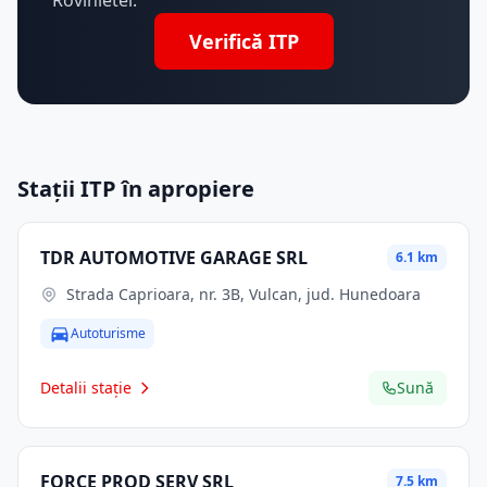
Rovinietei.
Verifică ITP
Stații ITP în apropiere
TDR AUTOMOTIVE GARAGE SRL
6.1 km
Strada Caprioara, nr. 3B, Vulcan, jud. Hunedoara
Autoturisme
Detalii stație
Sună
FORCE PROD SERV SRL
7.5 km