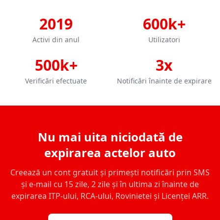
2019
600k+
Activi din anul
Utilizatori
500k+
3x
Verificări efectuate
Notificări înainte de expirare
Nu mai uita niciodată de
expirarea actelor auto
Creează un cont gratuit și primești notificări prin SMS
și e-mail cu 15 zile, 2 zile și în ultima zi înainte de
expirarea ITP-ului, RCA-ului, Rovinietei și Licenței ARR.