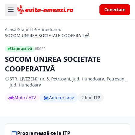
Conectare
Acasă
/
Stații ITP
/
Hunedoara
/
SOCOM UNIREA SOCIETATE COOPERATIVĂ
Stație activă
HD022
SOCOM UNIREA SOCIETATE
COOPERATIVĂ
STR. LIVEZENI, nr. 5, Petrosani, jud. Hunedoara, Petrosani,
jud. Hunedoara
Moto / ATV
Autoturisme
2 linii ITP
Programează-te la ITP