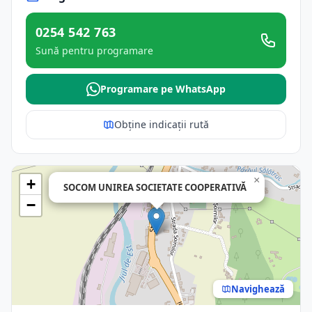
0254 542 763
Sună pentru programare
Programare pe WhatsApp
Obține indicații rută
×
+
SOCOM UNIREA SOCIETATE COOPERATIVĂ
−
Navighează