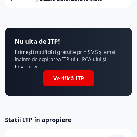
Nu uita de ITP!
Primești notificări gratuite prin SMS și email
înainte de expirarea ITP-ului, RCA-ului și
Rovinietei.
Verifică ITP
Stații ITP în apropiere