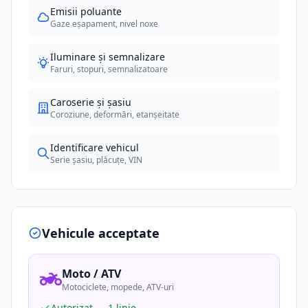
Emisii poluante
Gaze eșapament, nivel noxe
Iluminare și semnalizare
Faruri, stopuri, semnalizatoare
Caroserie și șasiu
Coroziune, deformări, etanșeitate
Identificare vehicul
Serie șasiu, plăcuțe, VIN
Vehicule acceptate
Moto / ATV
Motociclete, mopede, ATV-uri
Autorizat — 1 linie