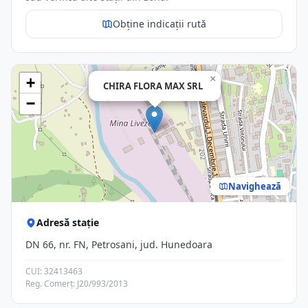
Obține indicații rută
×
+
CHIRA FLORA MAX SRL
−
Navighează
Adresă stație
DN 66, nr. FN, Petrosani, jud. Hunedoara
CUI: 32413463
Reg. Comerț: J20/993/2013