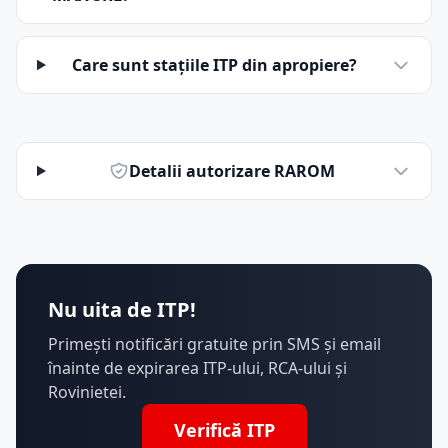
Care sunt stațiile ITP din apropiere?
Detalii autorizare RAROM
Nu uita de ITP!
Primești notificări gratuite prin SMS și email
înainte de expirarea ITP-ului, RCA-ului și
Rovinietei.
Verifică ITP