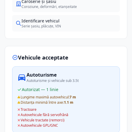
Caroserie și șasiu
Coroziune, deformări, etanșeitate
Identificare vehicul
Serie șasiu, plăcuțe, VIN
Vehicule acceptate
Autoturisme
Autoturisme și vehicule sub 3.5t
Autorizat — 1 linie
Lungime maximă autovehicul:
7 m
Distanța minimă între axe:
1.1 m
Tractoare
Autovehicule fără servofrână
Vehicule tractate (remorci)
Autovehicule GPL/GNC