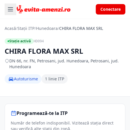
Conectare
Acasă
/
Stații ITP
/
Hunedoara
/
CHIRA FLORA MAX SRL
Stație activă
HD094
CHIRA FLORA MAX SRL
DN 66, nr. FN, Petrosani, jud. Hunedoara, Petrosani, jud.
Hunedoara
Autoturisme
1 linie ITP
Programează-te la ITP
Număr de telefon indisponibil. Vizitează stația direct
sau verifică alte stații din zonă.