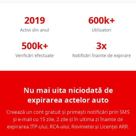
2019
600k+
Activi din anul
Utilizatori
500k+
3x
Verificări efectuate
Notificări înainte de expirare
Nu mai uita niciodată de
expirarea actelor auto
Creează un cont gratuit și primești notificări prin SMS
și e-mail cu 15 zile, 2 zile și în ultima zi înainte de
expirarea ITP-ului, RCA-ului, Rovinietei și Licenței ARR.