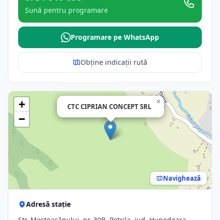
Sună pentru programare
Programare pe WhatsApp
Obține indicații rută
×
+
CTC CIPRIAN CONCEPT SRL
−
Navighează
Adresă stație
Str. Mesteacănului, nr. 30B, Petrila, jud. Hunedoara