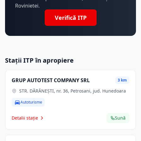
Rovinietei.
Verifică ITP
Stații ITP în apropiere
GRUP AUTOTEST COMPANY SRL
3 km
STR. DĂRĂNEŞTI, nr. 36, Petrosani, jud. Hunedoara
Autoturisme
Detalii stație
Sună