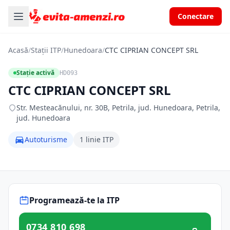
Conectare
Acasă
/
Stații ITP
/
Hunedoara
/
CTC CIPRIAN CONCEPT SRL
Stație activă
HD093
CTC CIPRIAN CONCEPT SRL
Str. Mesteacănului, nr. 30B, Petrila, jud. Hunedoara, Petrila,
jud. Hunedoara
Autoturisme
1 linie ITP
Programează-te la ITP
0734 810 698