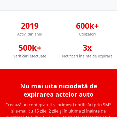
2019
600k+
Activi din anul
Utilizatori
500k+
3x
Verificări efectuate
Notificări înainte de expirare
Nu mai uita niciodată de
expirarea actelor auto
Creează un cont gratuit și primești notificări prin SMS
și e-mail cu 15 zile, 2 zile și în ultima zi înainte de