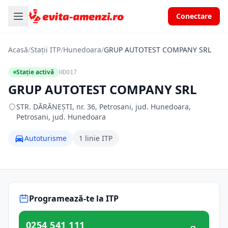
Conectare
Acasă
/
Stații ITP
/
Hunedoara
/
GRUP AUTOTEST COMPANY SRL
Stație activă
HD017
GRUP AUTOTEST COMPANY SRL
STR. DĂRĂNEŞTI, nr. 36, Petrosani, jud. Hunedoara,
Petrosani, jud. Hunedoara
Autoturisme
1 linie ITP
Programează-te la ITP
0254 541 111