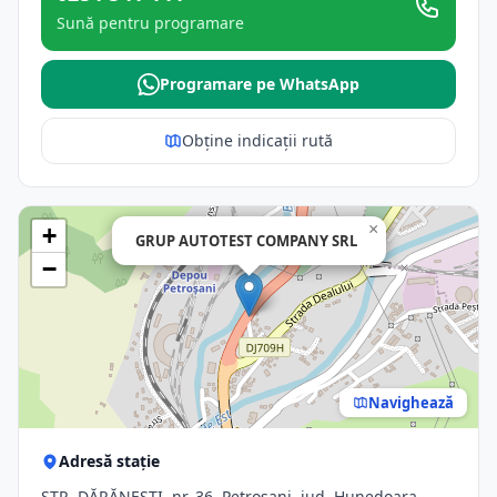
Sună pentru programare
Programare pe WhatsApp
Obține indicații rută
×
+
GRUP AUTOTEST COMPANY SRL
−
Navighează
Adresă stație
STR. DĂRĂNEŞTI, nr. 36, Petrosani, jud. Hunedoara