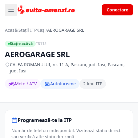
Conectare
Acasă
/
Stații ITP
/
Iași
/
AEROGARAGE SRL
Stație activă
IS115
AEROGARAGE SRL
CALEA ROMANULUI, nr. 11 A, Pascani, jud. Iasi, Pascani,
jud. Iași
Moto / ATV
Autoturisme
2 linii ITP
Programează-te la ITP
Număr de telefon indisponibil. Vizitează stația direct
sau verifică alte stații din zonă.