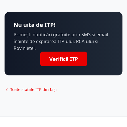
Nu uita de ITP!
Primești notificări gratuite prin SMS și email
înainte de expirarea ITP-ului, RCA-ului și
Rovinietei.
Verifică ITP
Toate stațiile ITP din Iași