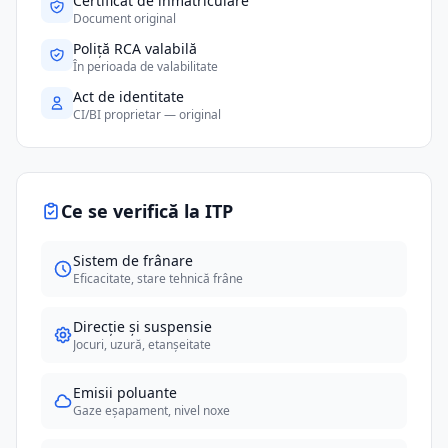
Certificat de înmatriculare
Document original
Poliță RCA valabilă
În perioada de valabilitate
Act de identitate
CI/BI proprietar — original
Ce se verifică la ITP
Sistem de frânare
Eficacitate, stare tehnică frâne
Direcție și suspensie
Jocuri, uzură, etanșeitate
Emisii poluante
Gaze eșapament, nivel noxe