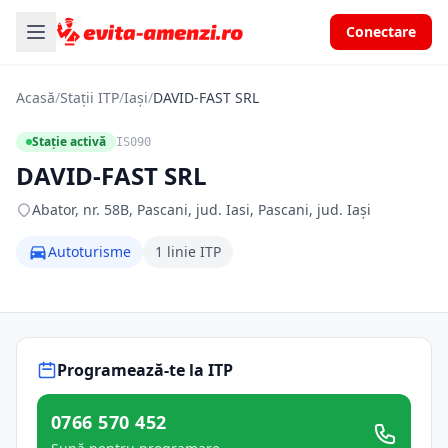
Conectare
Acasă
/
Stații ITP
/
Iași
/
DAVID-FAST SRL
Stație activă
IS090
DAVID-FAST SRL
Abator, nr. 58B, Pascani, jud. Iasi, Pascani, jud. Iași
Autoturisme
1 linie ITP
Programează-te la ITP
0766 570 452