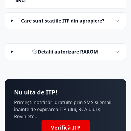
SRL?
Care sunt stațiile ITP din apropiere?
Detalii autorizare RAROM
Nu uita de ITP!
Primești notificări gratuite prin SMS și email
înainte de expirarea ITP-ului, RCA-ului și
Rovinietei.
Verifică ITP