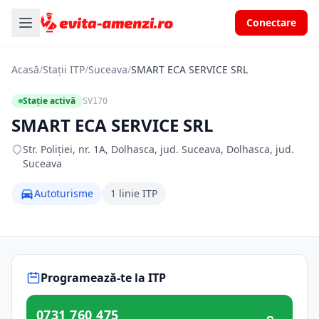
Conectare
Acasă
/
Stații ITP
/
Suceava
/
SMART ECA SERVICE SRL
Stație activă
SV170
SMART ECA SERVICE SRL
Str. Poliţiei, nr. 1A, Dolhasca, jud. Suceava, Dolhasca, jud.
Suceava
Autoturisme
1 linie ITP
Programează-te la ITP
0731 760 475