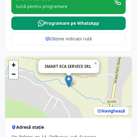
Sună pentru programare
Programare pe WhatsApp
Obține indicații rută
×
+
SMART ECA SERVICE SRL
−
Navighează
Adresă stație
Str. Poliţiei, nr. 1A, Dolhasca, jud. Suceava