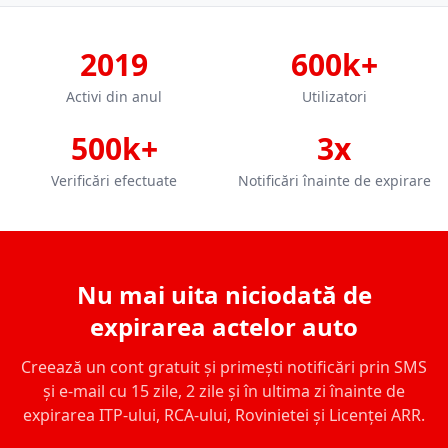
2019
600k+
Activi din anul
Utilizatori
500k+
3x
Verificări efectuate
Notificări înainte de expirare
Nu mai uita niciodată de
expirarea actelor auto
Creează un cont gratuit și primești notificări prin SMS
și e-mail cu 15 zile, 2 zile și în ultima zi înainte de
expirarea ITP-ului, RCA-ului, Rovinietei și Licenței ARR.