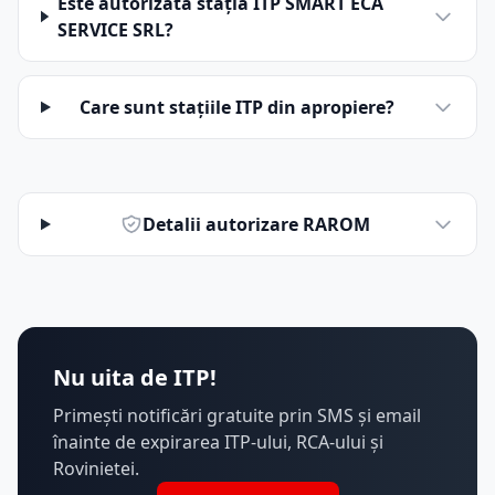
Este autorizată stația ITP SMART ECA
SERVICE SRL?
Care sunt stațiile ITP din apropiere?
Detalii autorizare RAROM
Nu uita de ITP!
Primești notificări gratuite prin SMS și email
înainte de expirarea ITP-ului, RCA-ului și
Rovinietei.