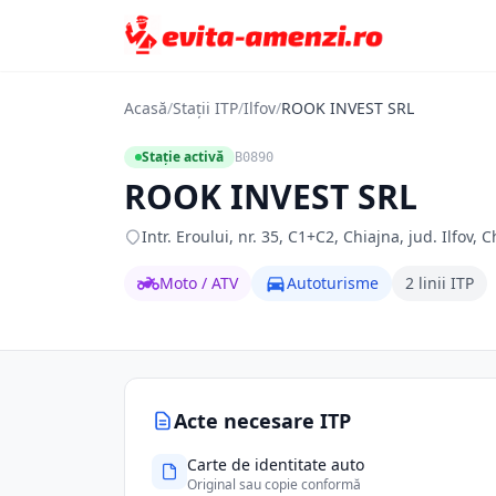
Acasă
/
Stații ITP
/
Ilfov
/
ROOK INVEST SRL
Stație activă
B0890
ROOK INVEST SRL
Intr. Eroului, nr. 35, C1+C2, Chiajna, jud. Ilfov, C
Moto / ATV
Autoturisme
2 linii ITP
Acte necesare ITP
Carte de identitate auto
Original sau copie conformă