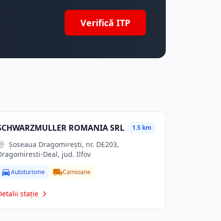
Verifică ITP
SCHWARZMULLER ROMANIA SRL
1.5 km
Şoseaua Dragomireşti, nr. DE203,
Dragomiresti-Deal, jud. Ilfov
Autoturisme
Camioane
Detalii stație