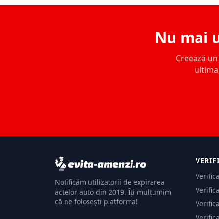
Nu mai u
Creează un c
ultima 
VERIF
Verific
Notificăm utilizatorii de expirarea
Verific
actelor auto din 2019. Îți mulțumim
că ne folosești platforma!
Verific
Verific