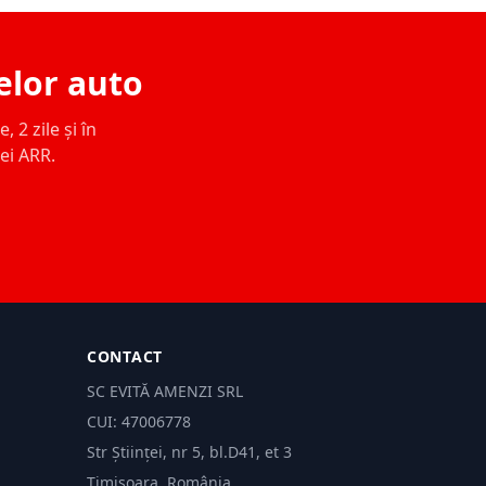
elor auto
 2 zile și în
ței ARR.
CONTACT
SC EVITĂ AMENZI SRL
CUI: 47006778
Str Științei, nr 5, bl.D41, et 3
Timișoara, România