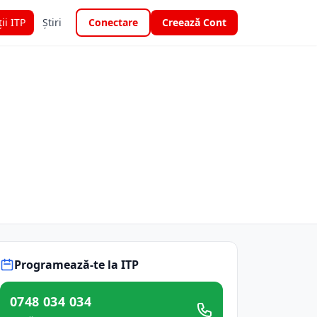
ții ITP
Știri
Conectare
Creează Cont
Programează-te la ITP
0748 034 034