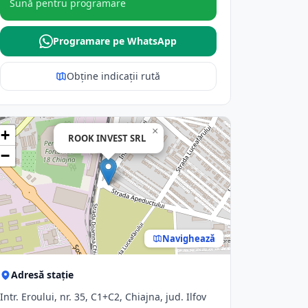
Sună pentru programare
Programare pe WhatsApp
Obține indicații rută
×
+
ROOK INVEST SRL
−
Navighează
Adresă stație
Intr. Eroului, nr. 35, C1+C2, Chiajna, jud. Ilfov