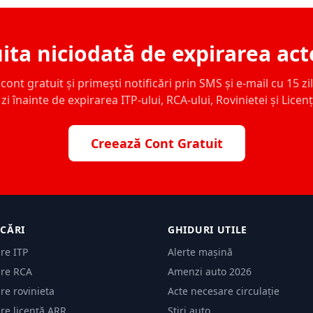
ita niciodată de expirarea act
ont gratuit și primești notificări prin SMS și e-mail cu 15 zile,
zi înainte de expirarea ITP-ului, RCA-ului, Rovinietei și Licen
Creează Cont Gratuit
ICĂRI
GHIDURI UTILE
are ITP
Alerte mașină
are RCA
Amenzi auto 2026
are rovinieta
Acte necesare circulație
are licență ARR
Știri auto