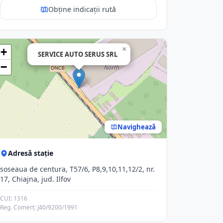
Obține indicații rută
×
+
SERVICE AUTO SERUS SRL
−
Navighează
Adresă stație
soseaua de centura, T57/6, P8,9,10,11,12/2, nr.
17, Chiajna, jud. Ilfov
CUI: 1316
Reg. Comerț: J40/9200/1991