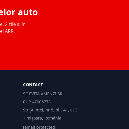
elor auto
 2 zile și în
ței ARR.
CONTACT
SC EVITĂ AMENZI SRL
CUI: 47006778
Str Științei, nr 5, bl.D41, et 3
Timișoara, România
[email protected]