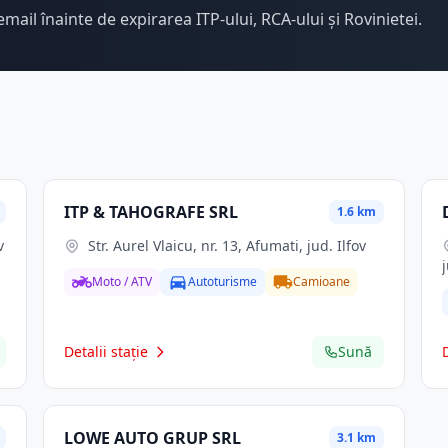
email înainte de expirarea ITP-ului, RCA-ului și Rovinietei.
ITP & TAHOGRAFE SRL
1.6 km
v
Str. Aurel Vlaicu, nr. 13, Afumati, jud. Ilfov
Moto / ATV
Autoturisme
Camioane
Detalii stație
Sună
LOWE AUTO GRUP SRL
3.1 km