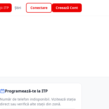
ții ITP
Știri
Conectare
Creează Cont
Programează-te la ITP
Număr de telefon indisponibil. Vizitează stația
direct sau verifică alte stații din zonă.