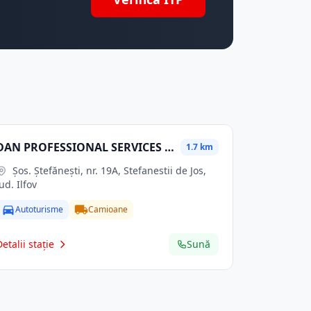
DAN PROFESSIONAL SERVICES SRL
1.7 km
Şos. Ştefăneşti, nr. 19A, Stefanestii de Jos,
jud. Ilfov
Autoturisme
Camioane
Detalii stație
Sună