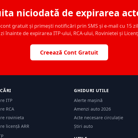
ita niciodată de expirarea act
ont gratuit și primești notificări prin SMS și e-mail cu 15 zile,
zi înainte de expirarea ITP-ului, RCA-ului, Rovinietei și Licen
Creează Cont Gratuit
ICĂRI
GHIDURI UTILE
are ITP
Alerte mașină
are RCA
Amenzi auto 2026
are rovinieta
Acte necesare circulație
are licență ARR
Știri auto
TP