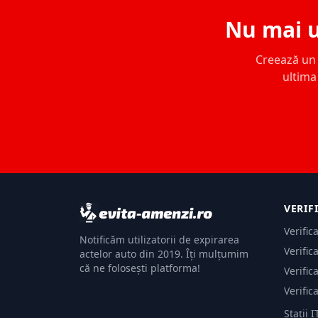
Nu mai u
Creează un c
ultima 
VERIF
Verific
Notificăm utilizatorii de expirarea
Verific
actelor auto din 2019. Îți mulțumim
că ne folosești platforma!
Verific
Verific
Stații I