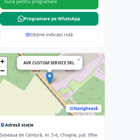
Sună pentru programare
Programare pe WhatsApp
Obține indicații rută
×
+
AVR CUSTOM SERVICE SRL
−
Navighează
Adresă stație
Şoseaua de Centură, nr. 5-6, Chiajna, jud. Ilfov