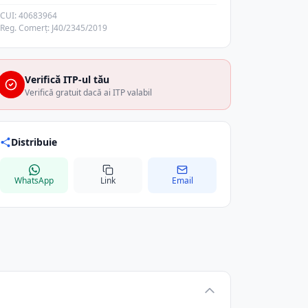
CUI: 40683964
Reg. Comerț: J40/2345/2019
Verifică ITP-ul tău
Verifică gratuit dacă ai ITP valabil
Distribuie
WhatsApp
Link
Email