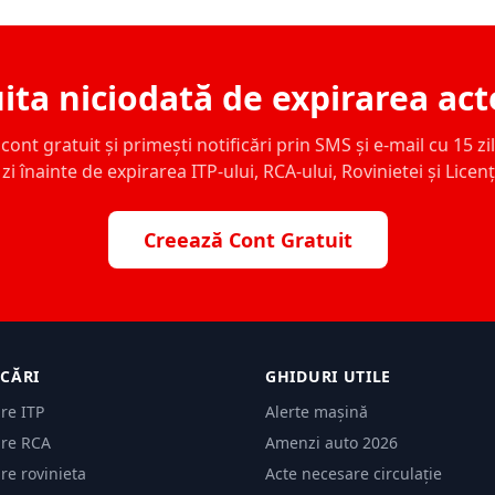
ita niciodată de expirarea act
ont gratuit și primești notificări prin SMS și e-mail cu 15 zile,
zi înainte de expirarea ITP-ului, RCA-ului, Rovinietei și Licen
Creează Cont Gratuit
ICĂRI
GHIDURI UTILE
are ITP
Alerte mașină
are RCA
Amenzi auto 2026
are rovinieta
Acte necesare circulație