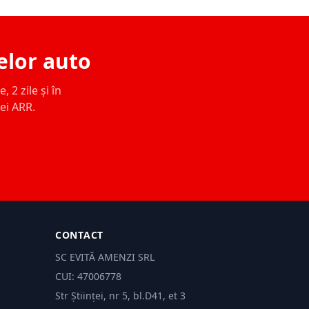
elor auto
 2 zile și în
ței ARR.
CONTACT
SC EVITĂ AMENZI SRL
CUI: 47006778
Str Științei, nr 5, bl.D41, et 3