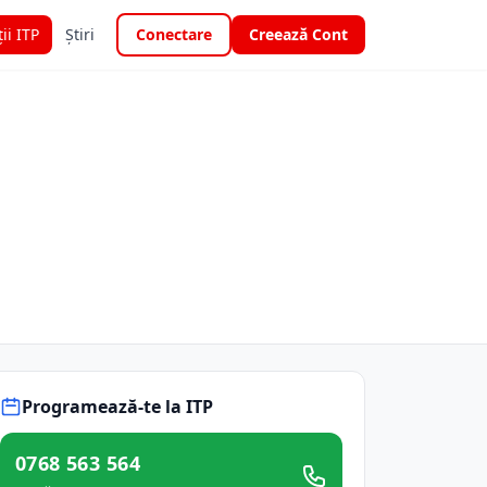
ții ITP
Știri
Conectare
Creează Cont
Programează-te la ITP
0768 563 564