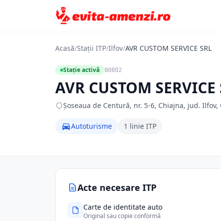
Acasă
/
Stații ITP
/
Ilfov
/
AVR CUSTOM SERVICE SRL
Stație activă
B0802
AVR CUSTOM SERVICE 
Şoseaua de Centură, nr. 5-6, Chiajna, jud. Ilfov, 
Autoturisme
1 linie ITP
Acte necesare ITP
Carte de identitate auto
Original sau copie conformă