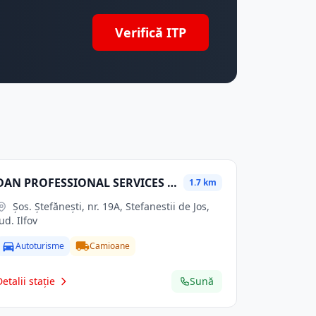
Verifică ITP
DAN PROFESSIONAL SERVICES SRL
1.7 km
Şos. Ştefăneşti, nr. 19A, Stefanestii de Jos,
jud. Ilfov
Autoturisme
Camioane
Detalii stație
Sună