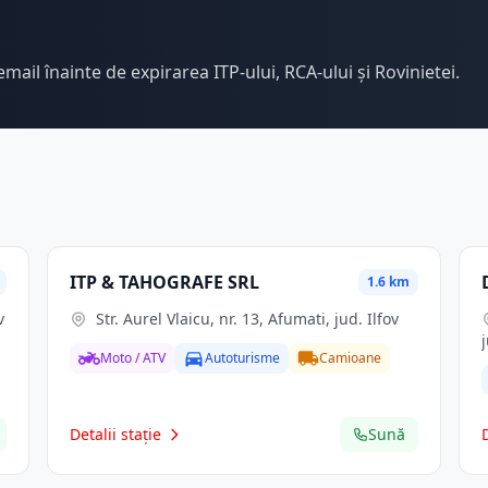
email înainte de expirarea ITP-ului, RCA-ului și Rovinietei.
ITP & TAHOGRAFE SRL
1.6 km
v
Str. Aurel Vlaicu, nr. 13, Afumati, jud. Ilfov
Moto / ATV
Autoturisme
Camioane
Detalii stație
Sună