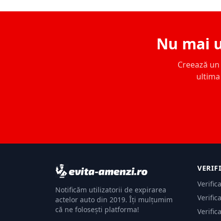
Nu mai u
Creează un c
ultima 
VERIF
Verific
Notificăm utilizatorii de expirarea
Verific
actelor auto din 2019. Îți mulțumim
că ne folosești platforma!
Verific