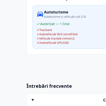
Autoturisme
Autoturisme și vehicule sub 3.5t
Autorizat — 1 linie
Tractoare
Autovehicule fără servofrână
Vehicule tractate (remorci)
Autovehicule GPL/GNC
Întrebări frecvente
C