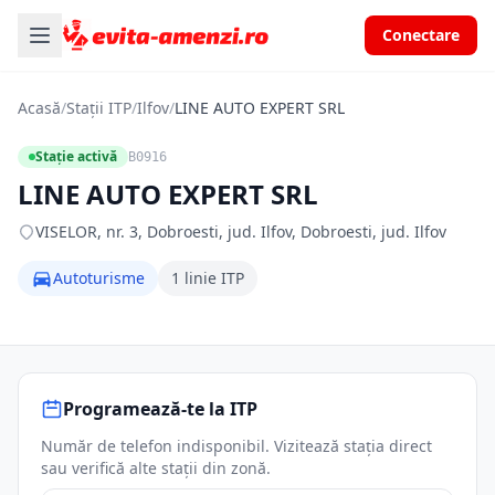
Conectare
Acasă
/
Stații ITP
/
Ilfov
/
LINE AUTO EXPERT SRL
Stație activă
B0916
LINE AUTO EXPERT SRL
VISELOR, nr. 3, Dobroesti, jud. Ilfov, Dobroesti, jud. Ilfov
Autoturisme
1 linie ITP
Programează-te la ITP
Număr de telefon indisponibil. Vizitează stația direct
sau verifică alte stații din zonă.