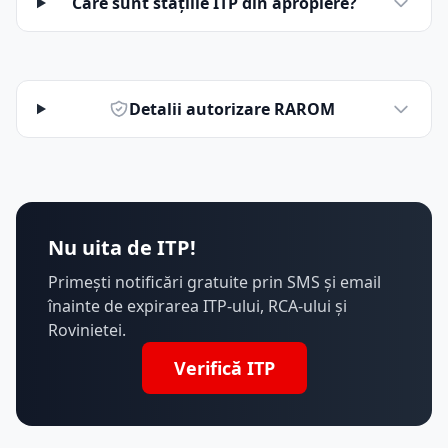
Care sunt stațiile ITP din apropiere?
Detalii autorizare RAROM
Nu uita de ITP!
Primești notificări gratuite prin SMS și email
înainte de expirarea ITP-ului, RCA-ului și
Rovinietei.
Verifică ITP