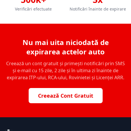
Verificări efectuate
Notificări înainte de expirare
Nu mai uita niciodată de
expirarea actelor auto
Creează un cont gratuit și primești notificări prin SMS
și e-mail cu 15 zile, 2 zile și în ultima zi înainte de
expirarea ITP-ului, RCA-ului, Rovinietei și Licenței ARR.
Creează Cont Gratuit