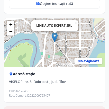
Obține indicații rută
×
+
LINE AUTO EXPERT SRL
−
Navighează
Adresă stație
VISELOR, nr. 3, Dobroesti, jud. Ilfov
CUI: 46176456
Reg. Comerț: J2022009725407