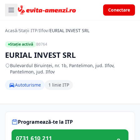
Conectare
Acasă
/
Stații ITP
/
Ilfov
/
EURIAL INVEST SRL
Stație activă
B0764
EURIAL INVEST SRL
Bulevardul Biruinței, nr. 1b, Pantelimon, jud. Ilfov,
Pantelimon, jud. Ilfov
Autoturisme
1 linie ITP
Programează-te la ITP
0731 610 211