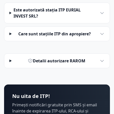
Este autorizată stația ITP EURIAL
INVEST SRL?
Care sunt stațiile ITP din apropiere?
Detalii autorizare RAROM
Nu uita de ITP!
Primești notificări gratuite prin SMS și email
înainte de expirarea ITP-ului, RCA-ului și