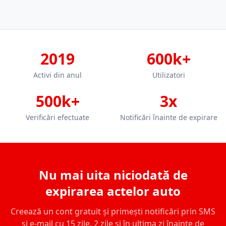
2019
600k+
Activi din anul
Utilizatori
500k+
3x
Verificări efectuate
Notificări înainte de expirare
Nu mai uita niciodată de
expirarea actelor auto
Creează un cont gratuit și primești notificări prin SMS
și e-mail cu 15 zile, 2 zile și în ultima zi înainte de