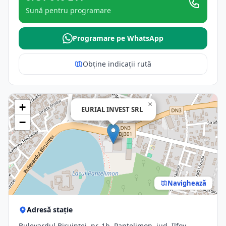
Sună pentru programare
Programare pe WhatsApp
Obține indicații rută
×
+
EURIAL INVEST SRL
−
Navighează
Adresă stație
Bulevardul Biruinței, nr. 1b, Pantelimon, jud. Ilfov