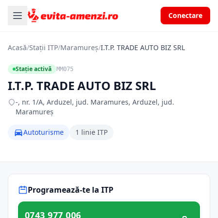
Conectare
Acasă
/
Stații ITP
/
Maramureș
/
I.T.P. TRADE AUTO BIZ SRL
Stație activă
MM075
I.T.P. TRADE AUTO BIZ SRL
-, nr. 1/A, Arduzel, jud. Maramures, Arduzel, jud.
Maramureș
Autoturisme
1 linie ITP
Programează-te la ITP
0743 977 006