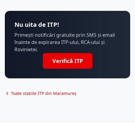
Nu uita de ITP!
Primești notificări gratuite prin SMS și email
înainte de expirarea ITP-ului, RCA-ului și
Rovinietei.
Verifică ITP
Toate stațiile ITP din Maramureș