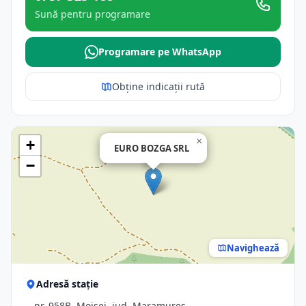
Sună pentru programare
Programare pe WhatsApp
Obține indicații rută
×
+
EURO BOZGA SRL
−
Navighează
Adresă stație
-, nr. 958B, Moisei, jud. Maramures