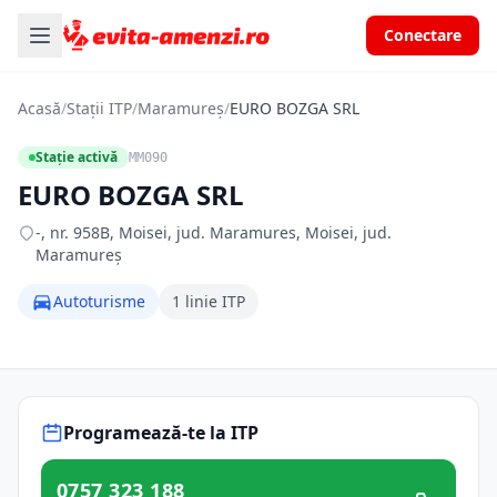
Conectare
Acasă
/
Stații ITP
/
Maramureș
/
EURO BOZGA SRL
Stație activă
MM090
EURO BOZGA SRL
-, nr. 958B, Moisei, jud. Maramures, Moisei, jud.
Maramureș
Autoturisme
1 linie ITP
Programează-te la ITP
0757 323 188