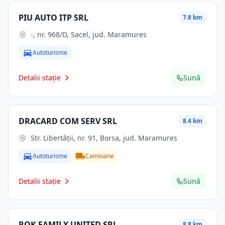
PIU AUTO ITP SRL
7.8 km
-, nr. 968/D, Sacel, jud. Maramures
Autoturisme
Detalii stație
Sună
DRACARD COM SERV SRL
8.4 km
Str. Libertăţii, nr. 91, Borsa, jud. Maramures
Autoturisme
Camioane
Detalii stație
Sună
ROK FAMILY UNITED SRL
8.8 km