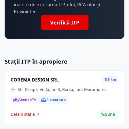
înainte de expirarea ITP-ului, RCA-ului și
Rovinietei.
Verifică ITP
Stații ITP în apropiere
COREMA DESIGN SRL
5.5 km
Str. Dragoş Vodă, nr. 3, Borsa, jud. Maramures
Moto / ATV
Autoturisme
Detalii stație
Sună