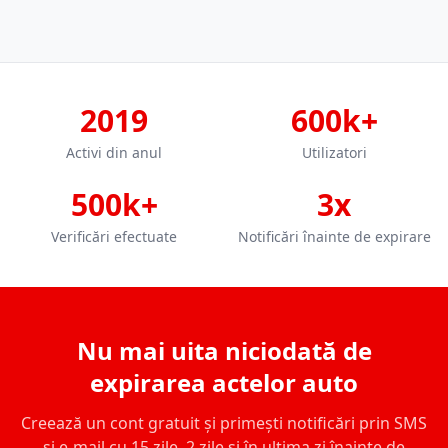
2019
600k+
Activi din anul
Utilizatori
500k+
3x
Verificări efectuate
Notificări înainte de expirare
Nu mai uita niciodată de
expirarea actelor auto
Creează un cont gratuit și primești notificări prin SMS
și e-mail cu 15 zile, 2 zile și în ultima zi înainte de