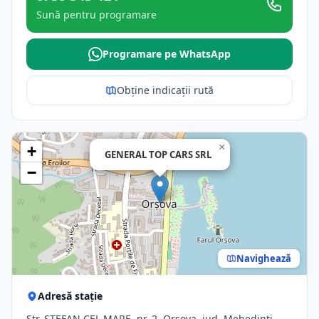
Sună pentru programare
Programare pe WhatsApp
Obține indicații rută
×
+
GENERAL TOP CARS SRL
−
Navighează
Adresă stație
Str. ŞTEFAN CEL MARE, nr. 2, Orsova, jud. Mehedinti