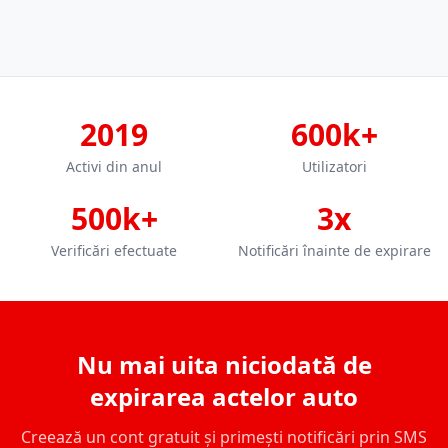
2019
600k+
Activi din anul
Utilizatori
500k+
3x
Verificări efectuate
Notificări înainte de expirare
Nu mai uita niciodată de
expirarea actelor auto
Creează un cont gratuit și primești notificări prin SMS