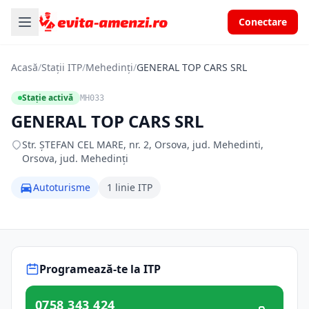
Conectare
Acasă
/
Stații ITP
/
Mehedinți
/
GENERAL TOP CARS SRL
Stație activă
MH033
GENERAL TOP CARS SRL
Str. ŞTEFAN CEL MARE, nr. 2, Orsova, jud. Mehedinti,
Orsova, jud. Mehedinți
Autoturisme
1 linie ITP
Programează-te la ITP
0758 343 424