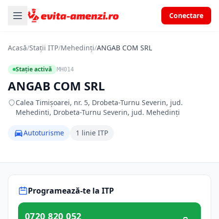
Conectare
Acasă
/
Stații ITP
/
Mehedinți
/
ANGAB COM SRL
Stație activă
MH014
ANGAB COM SRL
Calea Timișoarei, nr. 5, Drobeta-Turnu Severin, jud.
Mehedinti, Drobeta-Turnu Severin, jud. Mehedinți
Autoturisme
1 linie ITP
Programează-te la ITP
0720 820 052