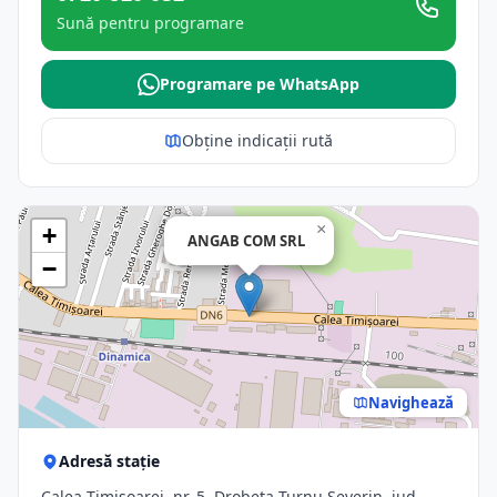
Sună pentru programare
Programare pe WhatsApp
Obține indicații rută
×
+
ANGAB COM SRL
−
Navighează
Adresă stație
Calea Timișoarei, nr. 5, Drobeta-Turnu Severin, jud.