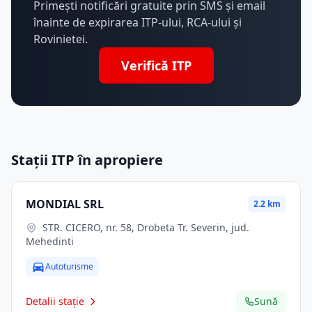
Primești notificări gratuite prin SMS și email
înainte de expirarea ITP-ului, RCA-ului și
Rovinietei.
Verifică ITP
Stații ITP în apropiere
MONDIAL SRL
2.2 km
STR. CICERO, nr. 58, Drobeta Tr. Severin, jud.
Mehedinti
Autoturisme
Detalii stație
Sună