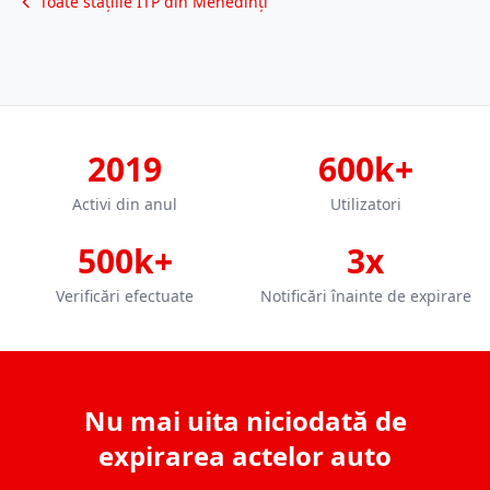
Toate stațiile ITP din Mehedinți
2019
600k+
Activi din anul
Utilizatori
500k+
3x
Verificări efectuate
Notificări înainte de expirare
Nu mai uita niciodată de
expirarea actelor auto