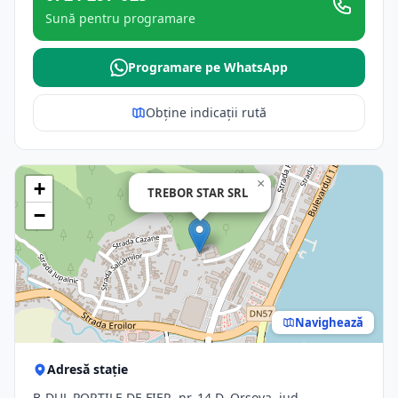
Sună pentru programare
Programare pe WhatsApp
Obține indicații rută
×
+
TREBOR STAR SRL
−
Navighează
Adresă stație
B-DUL PORŢILE DE FIER, nr. 14 D, Orsova, jud.