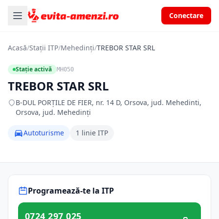
Conectare
Acasă
/
Stații ITP
/
Mehedinți
/
TREBOR STAR SRL
Stație activă
MH050
TREBOR STAR SRL
B-DUL PORŢILE DE FIER, nr. 14 D, Orsova, jud. Mehedinti,
Orsova, jud. Mehedinți
Autoturisme
1 linie ITP
Programează-te la ITP
0724 297 025