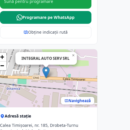
Sună pentru programare
Programare pe WhatsApp
Obține indicații rută
×
+
INTEGRAL AUTO SERV SRL
−
Navighează
Adresă stație
Calea Timişoarei, nr. 185, Drobeta-Turnu