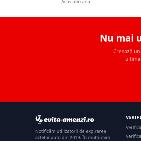
Activi din anul
Nu mai u
Creează un c
ultima 
VERIF
Verific
Notificăm utilizatorii de expirarea
Verific
actelor auto din 2019. Îți mulțumim