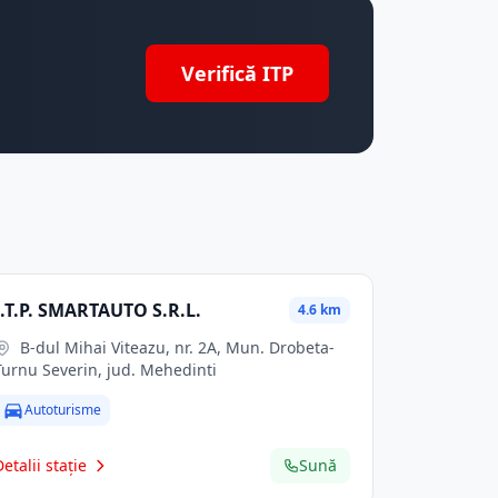
Verifică ITP
I.T.P. SMARTAUTO S.R.L.
4.6 km
B-dul Mihai Viteazu, nr. 2A, Mun. Drobeta-
Turnu Severin, jud. Mehedinti
Autoturisme
Detalii stație
Sună