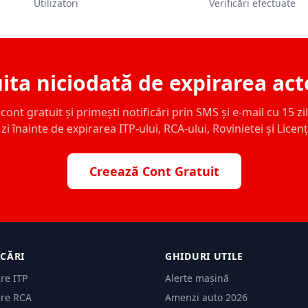
Utilizatori
Verificări efectuate
ita niciodată de expirarea act
ont gratuit și primești notificări prin SMS și e-mail cu 15 zile,
zi înainte de expirarea ITP-ului, RCA-ului, Rovinietei și Licen
Creează Cont Gratuit
ICĂRI
GHIDURI UTILE
are ITP
Alerte mașină
are RCA
Amenzi auto 2026