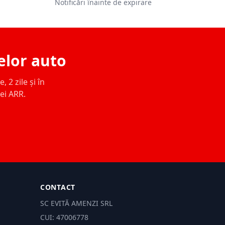
Notificări înainte de expirare
elor auto
 2 zile și în
ței ARR.
CONTACT
SC EVITĂ AMENZI SRL
CUI: 47006778