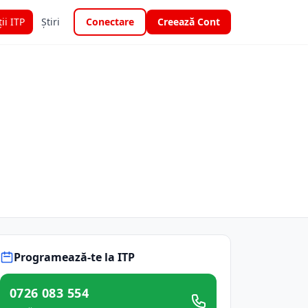
ții ITP
Știri
Conectare
Creează Cont
Programează-te la ITP
0726 083 554