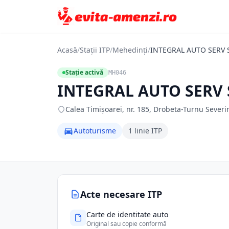
Acasă
/
Stații ITP
/
Mehedinți
/
INTEGRAL AUTO SERV 
Stație activă
MH046
INTEGRAL AUTO SERV 
Calea Timişoarei, nr. 185, Drobeta-Turnu Severi
Autoturisme
1 linie ITP
Acte necesare ITP
Carte de identitate auto
Original sau copie conformă