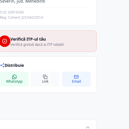
Severin, jud. Mehedinti
CUI: 33916390
Reg. Comerț: J25/342/2014
Verifică ITP-ul tău
Verifică gratuit dacă ai ITP valabil
Distribuie
WhatsApp
Link
Email