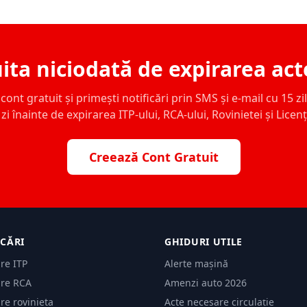
ita niciodată de expirarea act
ont gratuit și primești notificări prin SMS și e-mail cu 15 zile,
zi înainte de expirarea ITP-ului, RCA-ului, Rovinietei și Licen
Creează Cont Gratuit
ICĂRI
GHIDURI UTILE
are ITP
Alerte mașină
are RCA
Amenzi auto 2026
are rovinieta
Acte necesare circulație