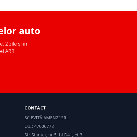
elor auto
 2 zile și în
ței ARR.
CONTACT
SC EVITĂ AMENZI SRL
CUI: 47006778
Str Științei, nr 5, bl.D41, et 3