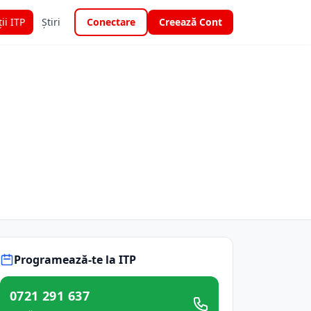
ții ITP
Știri
Conectare
Creează Cont
Programează-te la ITP
0721 291 637