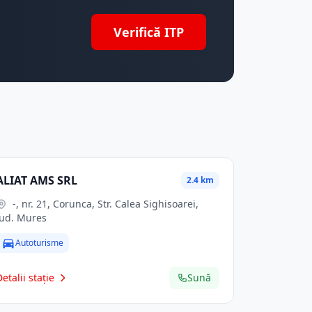
Verifică ITP
ALIAT AMS SRL
2.4 km
-, nr. 21, Corunca, Str. Calea Sighisoarei,
jud. Mures
Autoturisme
Detalii stație
Sună