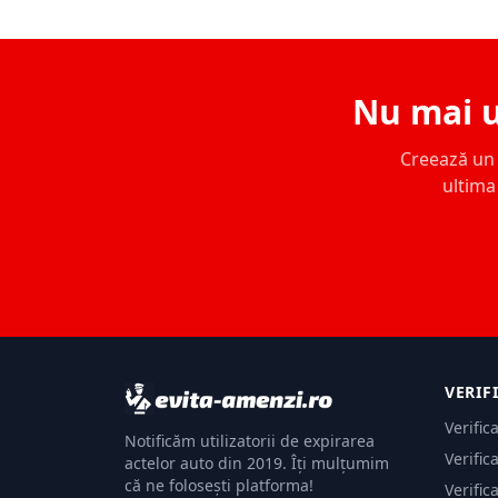
Nu mai u
Creează un c
ultima 
VERIF
Verific
Notificăm utilizatorii de expirarea
Verific
actelor auto din 2019. Îți mulțumim
că ne folosești platforma!
Verific