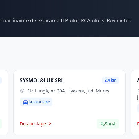
email înainte de expirarea ITP-ului, RCA-ului și Rovinietei.
SYSMOL&LUK SRL
2.4 km
Str. Lungă, nr. 30A, Livezeni, jud. Mures
Autoturisme
Detalii stație
Sună