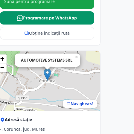
Sună pentru programare
Programare pe WhatsApp
Obține indicații rută
×
+
AUTOMOTIVE SYSTEMS SRL
−
Navighează
Adresă stație
-, Corunca, jud. Mures