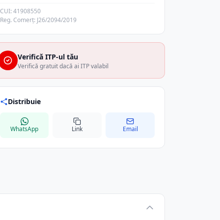
CUI: 41908550
Reg. Comerț: J26/2094/2019
Verifică ITP-ul tău
Verifică gratuit dacă ai ITP valabil
Distribuie
WhatsApp
Link
Email