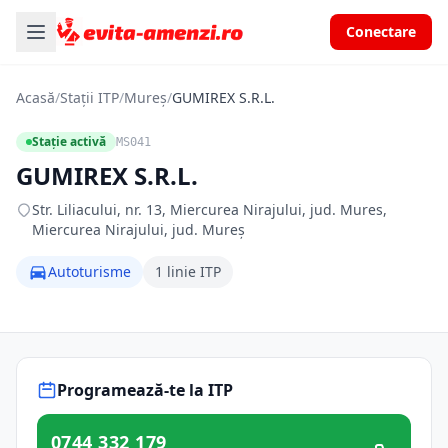
Conectare
Acasă
/
Stații ITP
/
Mureș
/
GUMIREX S.R.L.
Stație activă
MS041
GUMIREX S.R.L.
Str. Liliacului, nr. 13, Miercurea Nirajului, jud. Mures,
Miercurea Nirajului, jud. Mureș
Autoturisme
1 linie ITP
Programează-te la ITP
0744 332 179