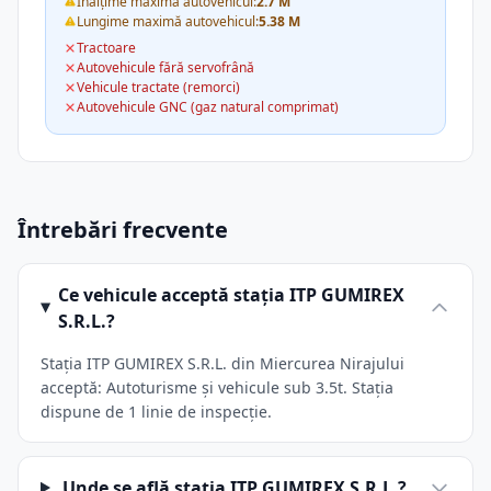
Înălțime maximă autovehicul:
2.7 M
Lungime maximă autovehicul:
5.38 M
Tractoare
Autovehicule fără servofrână
Vehicule tractate (remorci)
Autovehicule GNC (gaz natural comprimat)
Întrebări frecvente
Ce vehicule acceptă stația ITP GUMIREX
S.R.L.?
Stația ITP GUMIREX S.R.L. din Miercurea Nirajului
acceptă: Autoturisme și vehicule sub 3.5t. Stația
dispune de 1 linie de inspecție.
Unde se află stația ITP GUMIREX S.R.L.?