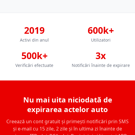
2019
600k+
Activi din anul
Utilizatori
500k+
3x
Verificări efectuate
Notificări înainte de expirare
Nu mai uita niciodată de
expirarea actelor auto
Creează un cont gratuit și primești notificări prin SMS
și e-mail cu 15 zile, 2 zile și în ultima zi înainte de