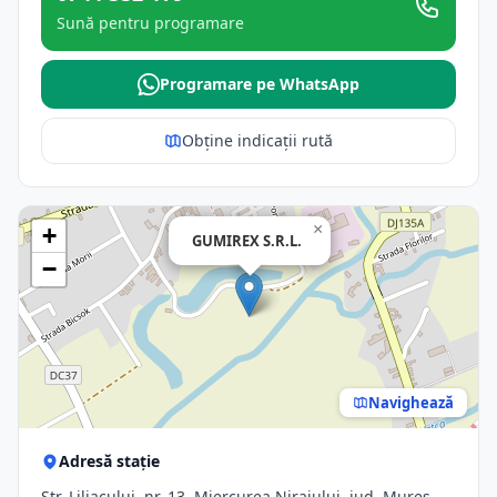
Sună pentru programare
Programare pe WhatsApp
Obține indicații rută
×
+
GUMIREX S.R.L.
−
Navighează
Adresă stație
Str. Liliacului, nr. 13, Miercurea Nirajului, jud. Mures