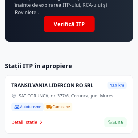
înainte de expirarea ITP-ului, RCA-ului și
Rovinietei.
Verifică ITP
Stații ITP în apropiere
TRANSILVANIA LIDERCON RO SRL
13.9 km
SAT CORUNCA, nr. 377/6, Corunca, jud. Mures
Autoturisme
Camioane
Detalii stație
Sună