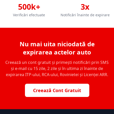
500k+
3x
Verificări efectuate
Notificări înainte de expirare
Nu mai uita niciodată de
expirarea actelor auto
Creează un cont gratuit și primești notificări prin SMS
și e-mail cu 15 zile, 2 zile și în ultima zi înainte de
expirarea ITP-ului, RCA-ului, Rovinietei și Licenței ARR.
Creează Cont Gratuit