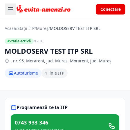
Conectare
Acasă
/
Stații ITP
/
Mureș
/
MOLDOSERV TEST ITP SRL
Stație activă
MS101
MOLDOSERV TEST ITP SRL
-, nr. 95, Morareni, jud. Mures, Morareni, jud. Mureș
Autoturisme
1 linie ITP
Programează-te la ITP
0743 933 346