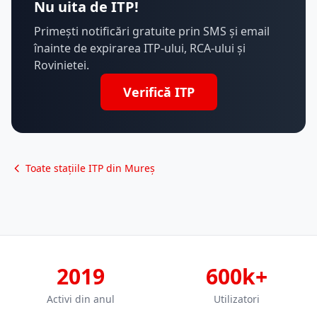
Nu uita de ITP!
Primești notificări gratuite prin SMS și email
înainte de expirarea ITP-ului, RCA-ului și
Rovinietei.
Verifică ITP
Toate stațiile ITP din Mureș
2019
600k+
Activi din anul
Utilizatori