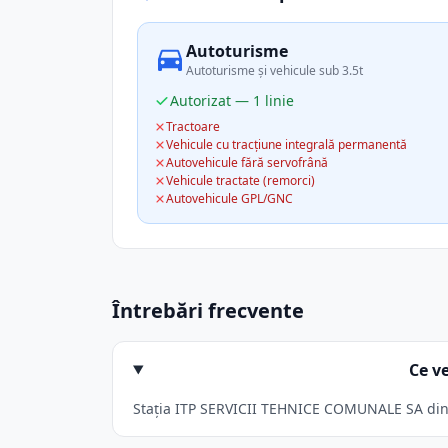
Autoturisme
Autoturisme și vehicule sub 3.5t
Autorizat — 1 linie
Tractoare
Vehicule cu tracțiune integrală permanentă
Autovehicule fără servofrână
Vehicule tractate (remorci)
Autovehicule GPL/GNC
Întrebări frecvente
Ce v
Stația ITP SERVICII TEHNICE COMUNALE SA din So