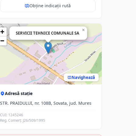
Obține indicații rută
×
+
SERVICII TEHNICE COMUNALE SA
−
Navighează
Adresă stație
STR. PRAIDULUI, nr. 108B, Sovata, jud. Mures
CUI: 1245246
Reg. Comerț: J26/509/1995