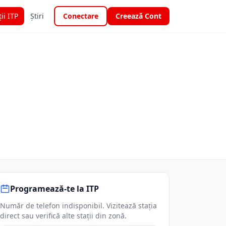
ții ITP
Știri
Conectare
Creează Cont
Programează-te la ITP
Număr de telefon indisponibil. Vizitează stația
direct sau verifică alte stații din zonă.