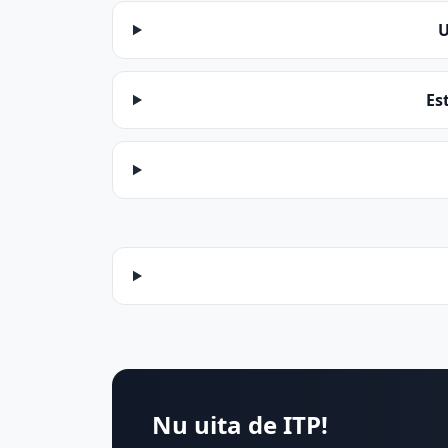
U
Es
Nu uita de ITP!