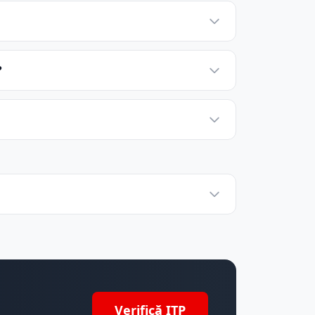
?
Verifică ITP