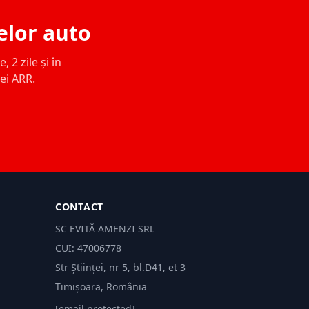
elor auto
 2 zile și în
ței ARR.
CONTACT
SC EVITĂ AMENZI SRL
CUI: 47006778
Str Științei, nr 5, bl.D41, et 3
Timișoara, România
[email protected]