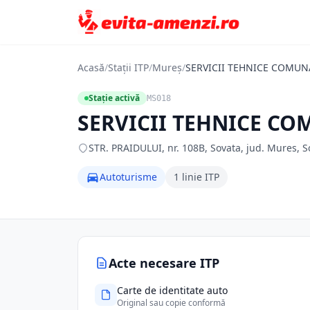
Acasă
/
Stații ITP
/
Mureș
/
SERVICII TEHNICE COMUN
Stație activă
MS018
SERVICII TEHNICE CO
STR. PRAIDULUI, nr. 108B, Sovata, jud. Mures, S
Autoturisme
1 linie ITP
Acte necesare ITP
Carte de identitate auto
Original sau copie conformă