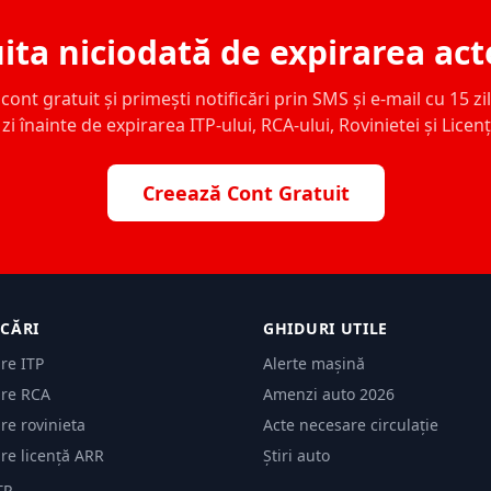
ita niciodată de expirarea act
ont gratuit și primești notificări prin SMS și e-mail cu 15 zile,
zi înainte de expirarea ITP-ului, RCA-ului, Rovinietei și Licen
Creează Cont Gratuit
ICĂRI
GHIDURI UTILE
are ITP
Alerte mașină
are RCA
Amenzi auto 2026
are rovinieta
Acte necesare circulație
are licență ARR
Știri auto
TP