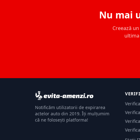
Nu mai u
Creează un c
ultima 
VERIF
Verific
Notificăm utilizatorii de expirarea
Verific
actelor auto din 2019. Îți mulțumim
că ne folosești platforma!
Verific
Verific
Stații I