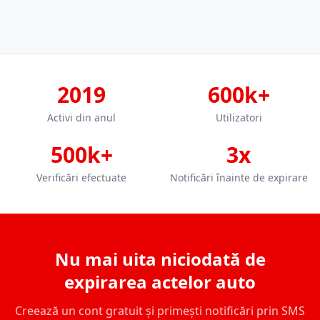
2019
600k+
Activi din anul
Utilizatori
500k+
3x
Verificări efectuate
Notificări înainte de expirare
Nu mai uita niciodată de
expirarea actelor auto
Creează un cont gratuit și primești notificări prin SMS