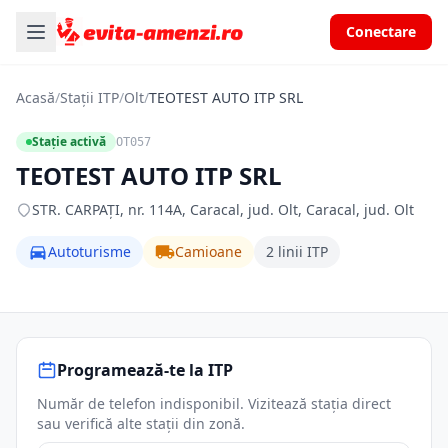
Conectare
Acasă
/
Stații ITP
/
Olt
/
TEOTEST AUTO ITP SRL
Stație activă
OT057
TEOTEST AUTO ITP SRL
STR. CARPAŢI, nr. 114A, Caracal, jud. Olt, Caracal, jud. Olt
Autoturisme
Camioane
2 linii ITP
Programează-te la ITP
Număr de telefon indisponibil. Vizitează stația direct
sau verifică alte stații din zonă.