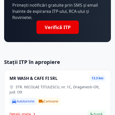
Primești notificări gratuite prin SMS și email
înainte de expirarea ITP-ului, RCA-ului și
Rovinietei.
Verifică ITP
Stații ITP în apropiere
MR WASH & CAFE FI SRL
13.3 km
STR. NICOLAE TITULESCU, nr. 1C, Draganesti-Olt,
jud. Olt
Autoturisme
Camioane
Detalii stație
Sună