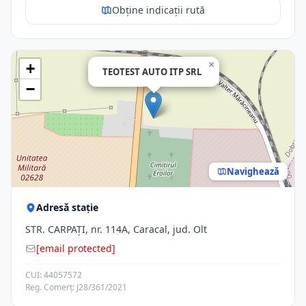
Obține indicații rută
×
+
TEOTEST AUTO ITP SRL
−
Navighează
Adresă stație
STR. CARPAŢI, nr. 114A, Caracal, jud. Olt
[email protected]
CUI: 44057572
Reg. Comerț: J28/361/2021