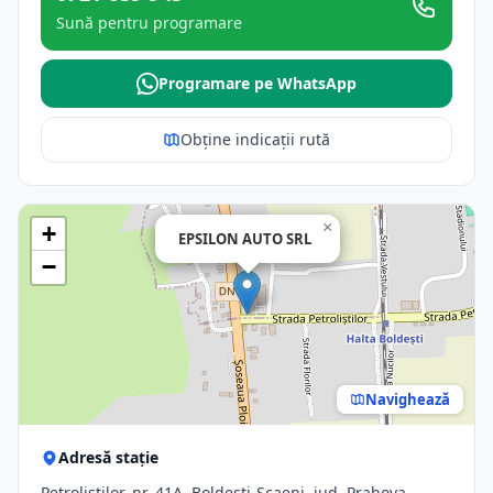
Sună pentru programare
Programare pe WhatsApp
Obține indicații rută
×
+
EPSILON AUTO SRL
−
Navighează
Adresă stație
Petrolistilor, nr. 41A, Boldesti-Scaeni, jud. Prahova