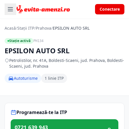
Conectare
Acasă
/
Stații ITP
/
Prahova
/
EPSILON AUTO SRL
Stație activă
PH134
EPSILON AUTO SRL
Petrolistilor, nr. 41A, Boldesti-Scaeni, jud. Prahova, Boldesti-
Scaeni, jud. Prahova
Autoturisme
1 linie ITP
Programează-te la ITP
0721 639 943