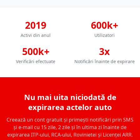
2019
600k+
Activi din anul
Utilizatori
500k+
3x
Verificări efectuate
Notificări înainte de expirare
Nu mai uita niciodată de
expirarea actelor auto
Creează un cont gratuit și primești notificări prin SMS
și e-mail cu 15 zile, 2 zile și în ultima zi înainte de
expirarea ITP-ului, RCA-ului, Rovinietei și Licenței ARR.