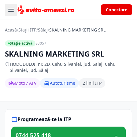
Conectare
Acasă
/
Stații ITP
/
Sălaj
/
SKALNING MARKETING SRL
Stație activă
SJ057
SKALNING MARKETING SRL
HODODULUI, nr. 2D, Cehu Silvaniei, jud. Salaj, Cehu
Silvaniei, jud. Sălaj
Moto / ATV
Autoturisme
2 linii ITP
Programează-te la ITP
0744 525 418