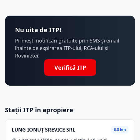
Nu uita de ITP!
Primești notificări gratuite prin SMS și email
înainte de expirarea ITP-ului, RCA-ului și
Rovinietei.
Verifică ITP
Stații ITP în apropiere
LUNG IONUŢ SREVICE SRL
6.3 km