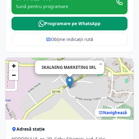
Sună pentru programare
Programare pe WhatsApp
Obține indicații rută
×
+
SKALNING MARKETING SRL
−
Navighează
Adresă stație
HODODULUI, nr. 2D, Cehu Silvaniei, jud. Salaj