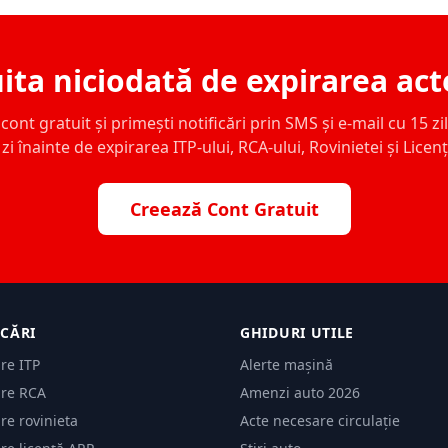
ita niciodată de expirarea act
ont gratuit și primești notificări prin SMS și e-mail cu 15 zile,
zi înainte de expirarea ITP-ului, RCA-ului, Rovinietei și Licen
Creează Cont Gratuit
ICĂRI
GHIDURI UTILE
are ITP
Alerte mașină
are RCA
Amenzi auto 2026
are rovinieta
Acte necesare circulație