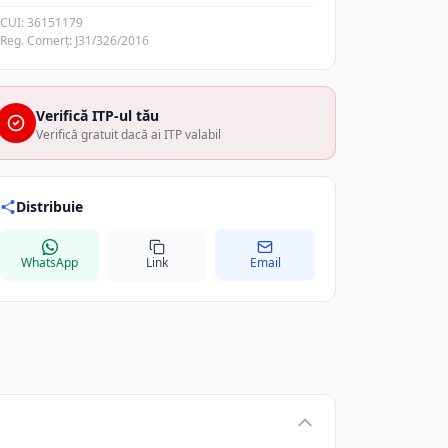
CUI: 36151179
Reg. Comerț: J31/326/2016
Verifică ITP-ul tău
Verifică gratuit dacă ai ITP valabil
Distribuie
WhatsApp
Link
Email