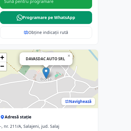
Sună pentru programare
Programare pe WhatsApp
Obține indicații rută
×
+
DAVASDAC AUTO SRL
−
Navighează
Adresă stație
-, nr. 211/A, Salajeni, jud. Salaj