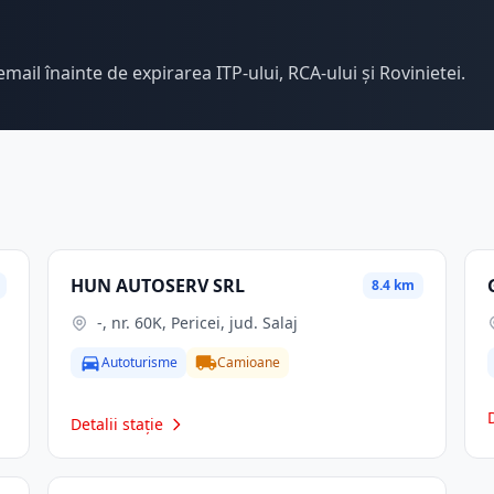
email înainte de expirarea ITP-ului, RCA-ului și Rovinietei.
HUN AUTOSERV SRL
8.4 km
-, nr. 60K, Pericei, jud. Salaj
Autoturisme
Camioane
Detalii stație