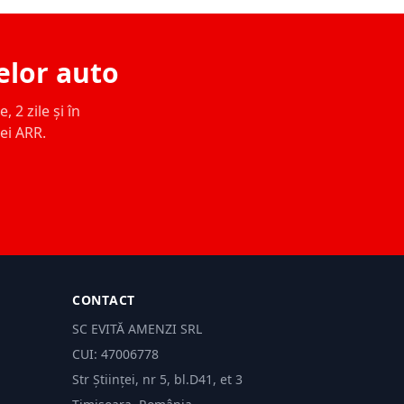
elor auto
 2 zile și în
ței ARR.
CONTACT
SC EVITĂ AMENZI SRL
CUI: 47006778
Str Științei, nr 5, bl.D41, et 3