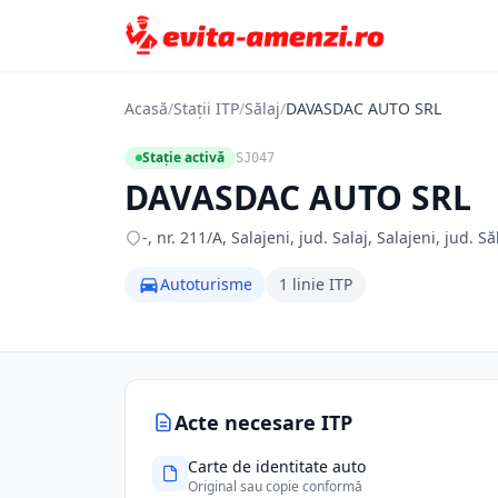
Acasă
/
Stații ITP
/
Sălaj
/
DAVASDAC AUTO SRL
Stație activă
SJ047
DAVASDAC AUTO SRL
-, nr. 211/A, Salajeni, jud. Salaj, Salajeni, jud. Să
Autoturisme
1 linie ITP
Acte necesare ITP
Carte de identitate auto
Original sau copie conformă