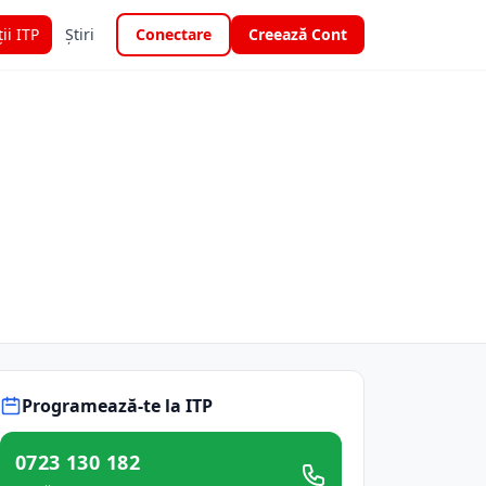
ții ITP
Știri
Conectare
Creează Cont
Programează-te la ITP
0723 130 182