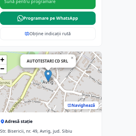
Sună pentru programare
Programare pe WhatsApp
Obține indicații rută
×
+
AUTOTESTARI CD SRL
−
Navighează
Adresă stație
Str. Bisericii, nr. 49, Avrig, jud. Sibiu