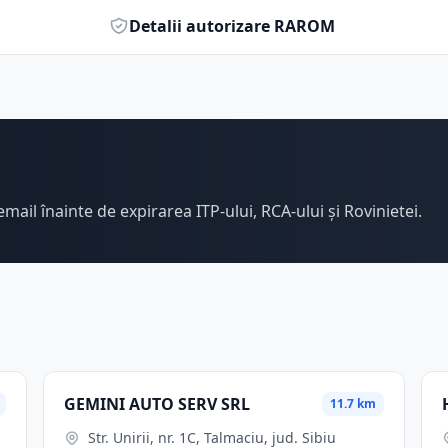
Detalii autorizare RAROM
email înainte de expirarea ITP-ului, RCA-ului și Rovinietei.
GEMINI AUTO SERV SRL
11.7 km
Str. Unirii, nr. 1C, Talmaciu, jud. Sibiu