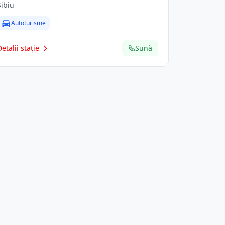
Sibiu
Autoturisme
Detalii stație
Sună