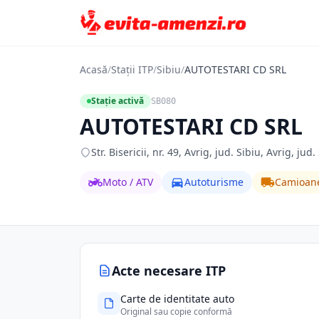
Acasă
/
Stații ITP
/
Sibiu
/
AUTOTESTARI CD SRL
Stație activă
SB080
AUTOTESTARI CD SRL
Str. Bisericii, nr. 49, Avrig, jud. Sibiu, Avrig, jud.
Moto / ATV
Autoturisme
Camioan
Acte necesare ITP
Carte de identitate auto
Original sau copie conformă