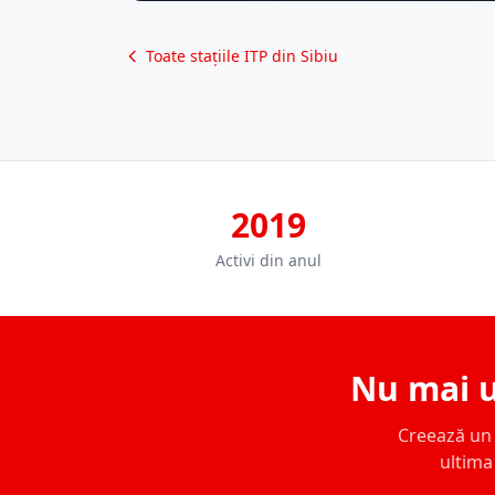
Toate stațiile ITP din Sibiu
2019
Activi din anul
Nu mai u
Creează un c
ultima 