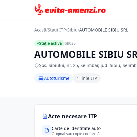
Acasă
/
Stații ITP
/
Sibiu
/
AUTOMOBILE SIBIU SRL
Stație activă
SB020
AUTOMOBILE SIBIU S
Şos. Sibiului, nr. 25, Selimbar, jud. Sibiu, Selimb
Autoturisme
1 linie ITP
Acte necesare ITP
Carte de identitate auto
Original sau copie conformă