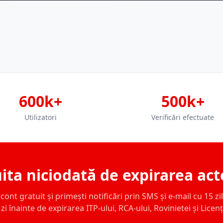
600k+
500k+
Utilizatori
Verificări efectuate
ita niciodată de expirarea act
ont gratuit și primești notificări prin SMS și e-mail cu 15 zile,
zi înainte de expirarea ITP-ului, RCA-ului, Rovinietei și Licen