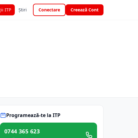
ții ITP
Știri
Conectare
Creează Cont
Programează-te la ITP
0744 365 623