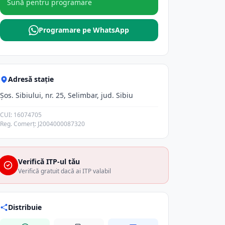
Sună pentru programare
Programare pe WhatsApp
Adresă stație
Şos. Sibiului, nr. 25, Selimbar, jud. Sibiu
CUI: 16074705
Reg. Comerț: J2004000087320
Verifică ITP-ul tău
Verifică gratuit dacă ai ITP valabil
Distribuie