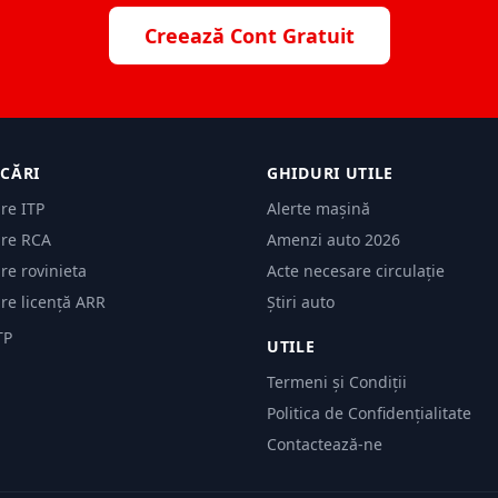
Creează Cont Gratuit
ICĂRI
GHIDURI UTILE
are ITP
Alerte mașină
are RCA
Amenzi auto 2026
are rovinieta
Acte necesare circulație
are licență ARR
Știri auto
TP
UTILE
Termeni și Condiții
Politica de Confidențialitate
Contactează-ne