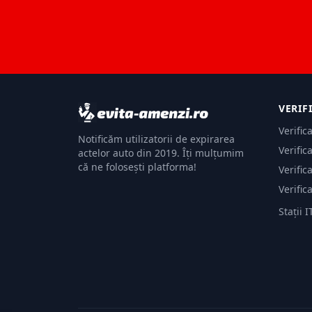
VERIF
Verific
Notificăm utilizatorii de expirarea
Verific
actelor auto din 2019. Îți mulțumim
că ne folosești platforma!
Verific
Verific
Stații I