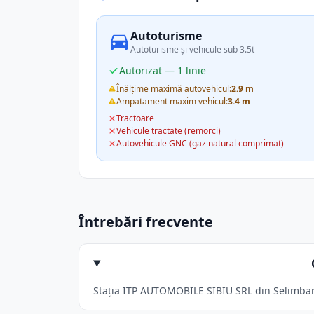
Autoturisme
Autoturisme și vehicule sub 3.5t
Autorizat — 1 linie
Înălțime maximă autovehicul:
2.9 m
Ampatament maxim vehicul:
3.4 m
Tractoare
Vehicule tractate (remorci)
Autovehicule GNC (gaz natural comprimat)
Întrebări frecvente
Stația ITP AUTOMOBILE SIBIU SRL din Selimbar a