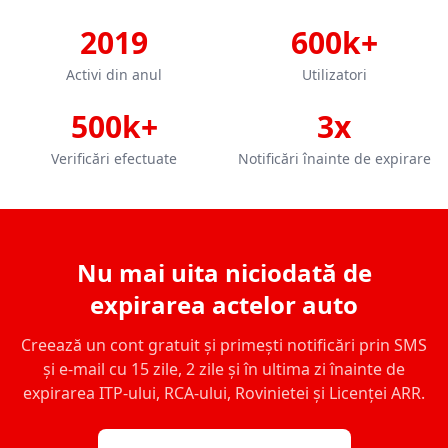
2019
600k+
Activi din anul
Utilizatori
500k+
3x
Verificări efectuate
Notificări înainte de expirare
Nu mai uita niciodată de
expirarea actelor auto
Creează un cont gratuit și primești notificări prin SMS
și e-mail cu 15 zile, 2 zile și în ultima zi înainte de
expirarea ITP-ului, RCA-ului, Rovinietei și Licenței ARR.