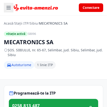
Conectare
Acasă
/
Stații ITP
/
Sibiu
/
MECATRONICS SA
Stație activă
SB096
MECATRONICS SA
ŞOS. SIBIULUI, nr. 65-67, Selimbar, jud. Sibiu, Selimbar, jud.
Sibiu
Autoturisme
1 linie ITP
Programează-te la ITP
0258 813 487