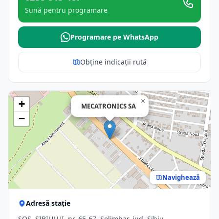
Sună pentru programare
Programare pe WhatsApp
Obține indicații rută
×
+
MECATRONICS SA
−
Navighează
Adresă stație
ŞOS. SIBIULUI, nr. 65-67, Selimbar, jud. Sibiu