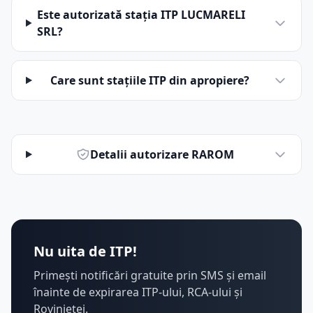
Este autorizată stația ITP LUCMARELI
SRL?
Care sunt stațiile ITP din apropiere?
Detalii autorizare RAROM
Nu uita de ITP!
Primești notificări gratuite prin SMS și email
înainte de expirarea ITP-ului, RCA-ului și
Rovinietei.