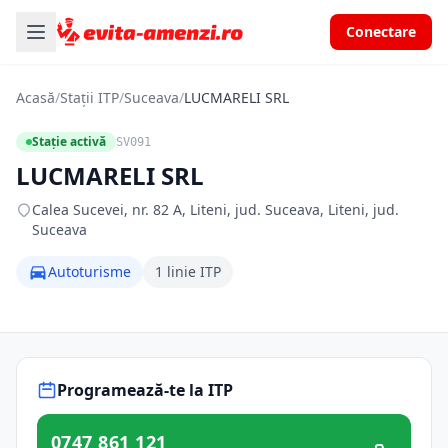
Conectare
Acasă
/
Stații ITP
/
Suceava
/
LUCMARELI SRL
Stație activă
SV091
LUCMARELI SRL
Calea Sucevei, nr. 82 A, Liteni, jud. Suceava, Liteni, jud.
Suceava
Autoturisme
1 linie ITP
Programează-te la ITP
0747 861 121