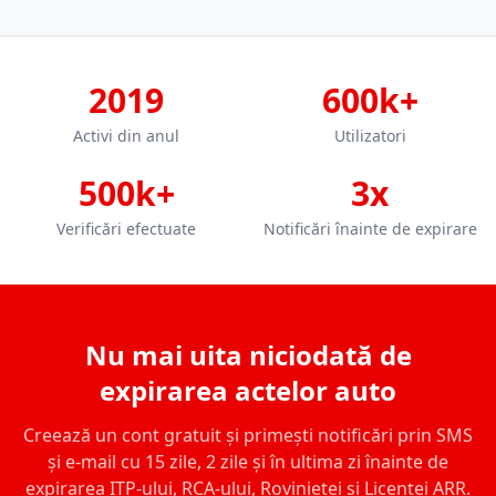
2019
600k+
Activi din anul
Utilizatori
500k+
3x
Verificări efectuate
Notificări înainte de expirare
Nu mai uita niciodată de
expirarea actelor auto
Creează un cont gratuit și primești notificări prin SMS
și e-mail cu 15 zile, 2 zile și în ultima zi înainte de
expirarea ITP-ului, RCA-ului, Rovinietei și Licenței ARR.