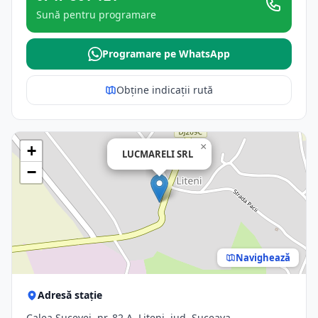
Sună pentru programare
Programare pe WhatsApp
Obține indicații rută
×
+
LUCMARELI SRL
−
Navighează
Adresă stație
Calea Sucevei, nr. 82 A, Liteni, jud. Suceava