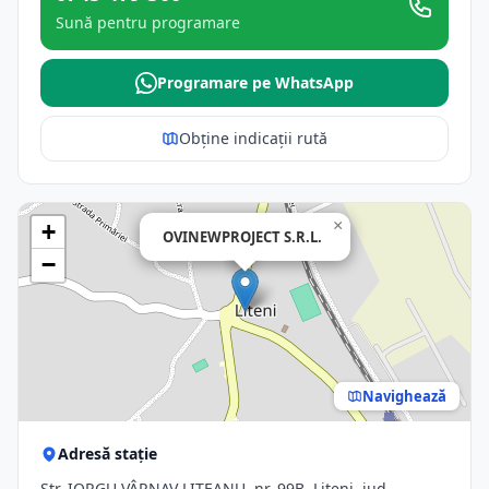
Sună pentru programare
Programare pe WhatsApp
Obține indicații rută
×
+
OVINEWPROJECT S.R.L.
−
Navighează
Adresă stație
Str. IORGU VÂRNAV LITEANU, nr. 99B, Liteni, jud.