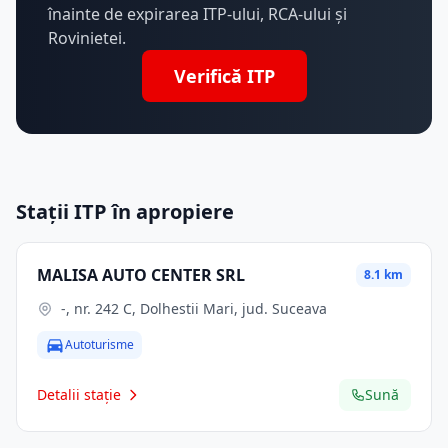
înainte de expirarea ITP-ului, RCA-ului și
Rovinietei.
Verifică ITP
Stații ITP în apropiere
MALISA AUTO CENTER SRL
8.1 km
-, nr. 242 C, Dolhestii Mari, jud. Suceava
Autoturisme
Detalii stație
Sună