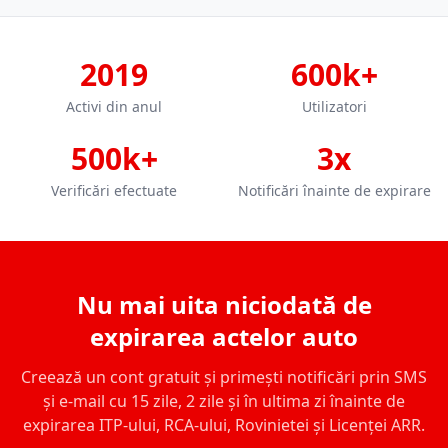
2019
600k+
Activi din anul
Utilizatori
500k+
3x
Verificări efectuate
Notificări înainte de expirare
Nu mai uita niciodată de
expirarea actelor auto
Creează un cont gratuit și primești notificări prin SMS
și e-mail cu 15 zile, 2 zile și în ultima zi înainte de
expirarea ITP-ului, RCA-ului, Rovinietei și Licenței ARR.