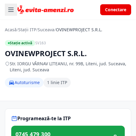
Conectare
Acasă
/
Stații ITP
/
Suceava
/
OVINEWPROJECT S.R.L.
Stație activă
SV163
OVINEWPROJECT S.R.L.
Str. IORGU VÂRNAV LITEANU, nr. 99B, Liteni, jud. Suceava,
Liteni, jud. Suceava
Autoturisme
1 linie ITP
Programează-te la ITP
0745 479 300