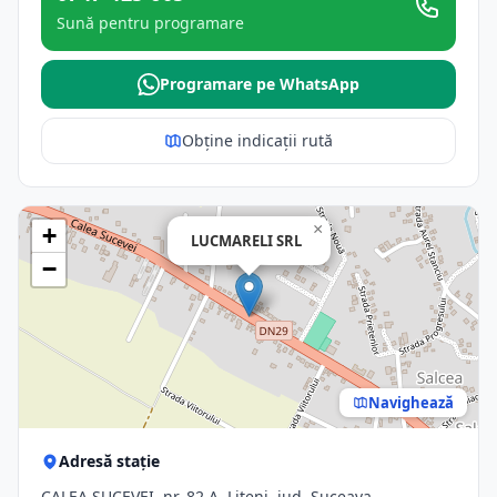
Sună pentru programare
Programare pe WhatsApp
Obține indicații rută
×
+
LUCMARELI SRL
−
Navighează
Adresă stație
CALEA SUCEVEI, nr. 82 A, Liteni, jud. Suceava