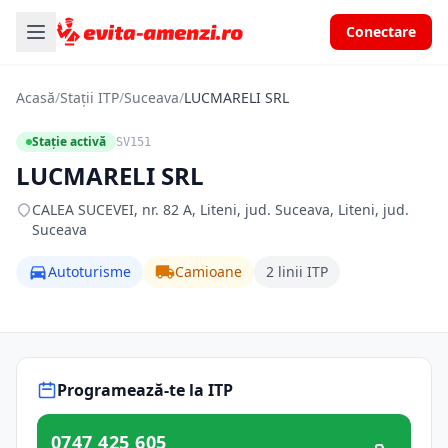
Conectare
Acasă
/
Stații ITP
/
Suceava
/
LUCMARELI SRL
Stație activă
SV151
LUCMARELI SRL
CALEA SUCEVEI, nr. 82 A, Liteni, jud. Suceava, Liteni, jud.
Suceava
Autoturisme
Camioane
2 linii ITP
Programează-te la ITP
0747 425 605