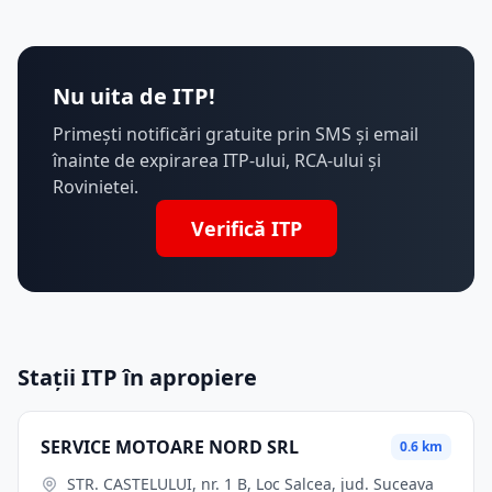
Nu uita de ITP!
Primești notificări gratuite prin SMS și email
înainte de expirarea ITP-ului, RCA-ului și
Rovinietei.
Verifică ITP
Stații ITP în apropiere
SERVICE MOTOARE NORD SRL
0.6 km
STR. CASTELULUI, nr. 1 B, Loc Salcea, jud. Suceava