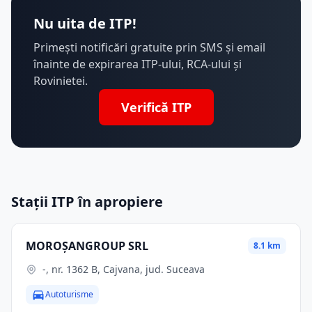
Nu uita de ITP!
Primești notificări gratuite prin SMS și email
înainte de expirarea ITP-ului, RCA-ului și
Rovinietei.
Verifică ITP
Stații ITP în apropiere
MOROŞANGROUP SRL
8.1 km
-, nr. 1362 B, Cajvana, jud. Suceava
Autoturisme