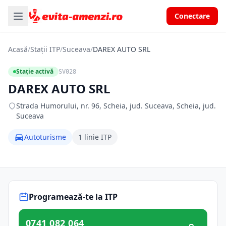
Conectare
Acasă
/
Stații ITP
/
Suceava
/
DAREX AUTO SRL
Stație activă
SV028
DAREX AUTO SRL
Strada Humorului, nr. 96, Scheia, jud. Suceava, Scheia, jud.
Suceava
Autoturisme
1 linie ITP
Programează-te la ITP
0741 082 064