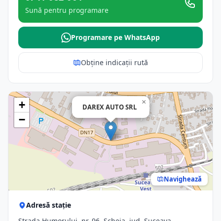
Sună pentru programare
Programare pe WhatsApp
Obține indicații rută
×
+
DAREX AUTO SRL
−
Navighează
Adresă stație
Strada Humorului, nr. 96, Scheia, jud. Suceava