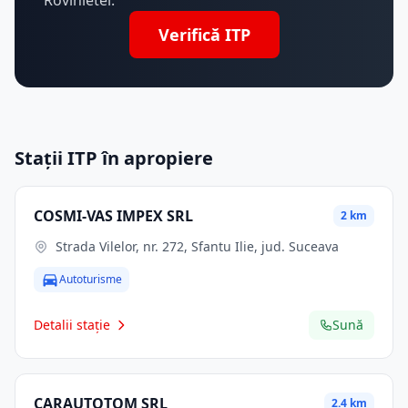
Rovinietei.
Verifică ITP
Stații ITP în apropiere
COSMI-VAS IMPEX SRL
2 km
Strada Vilelor, nr. 272, Sfantu Ilie, jud. Suceava
Autoturisme
Detalii stație
Sună
CARAUTOTOM SRL
2.4 km