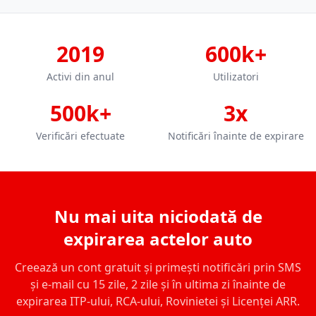
2019
600k+
Activi din anul
Utilizatori
500k+
3x
Verificări efectuate
Notificări înainte de expirare
Nu mai uita niciodată de
expirarea actelor auto
Creează un cont gratuit și primești notificări prin SMS
și e-mail cu 15 zile, 2 zile și în ultima zi înainte de
expirarea ITP-ului, RCA-ului, Rovinietei și Licenței ARR.