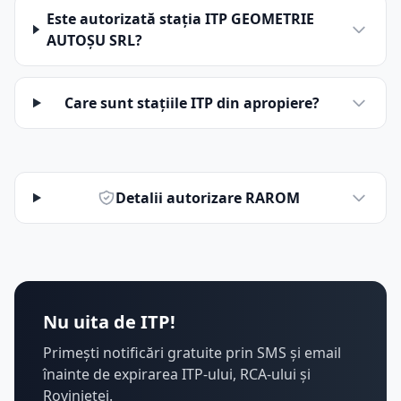
Este autorizată stația ITP GEOMETRIE
AUTOŞU SRL?
Care sunt stațiile ITP din apropiere?
Detalii autorizare RAROM
Nu uita de ITP!
Primești notificări gratuite prin SMS și email
înainte de expirarea ITP-ului, RCA-ului și
Rovinietei.