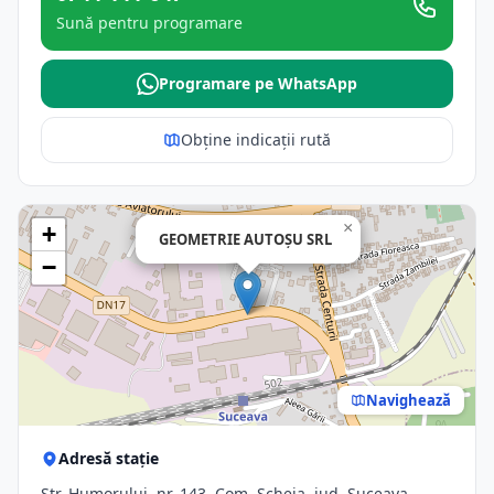
Sună pentru programare
Programare pe WhatsApp
Obține indicații rută
×
+
GEOMETRIE AUTOŞU SRL
−
Navighează
Adresă stație
Str. Humorului, nr. 143, Com. Scheia, jud. Suceava