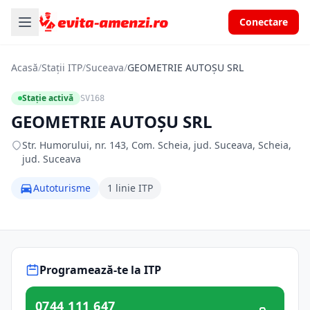
Conectare
Acasă
/
Stații ITP
/
Suceava
/
GEOMETRIE AUTOŞU SRL
Stație activă
SV168
GEOMETRIE AUTOŞU SRL
Str. Humorului, nr. 143, Com. Scheia, jud. Suceava, Scheia,
jud. Suceava
Autoturisme
1 linie ITP
Programează-te la ITP
0744 111 647