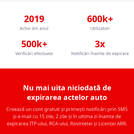
2019
600k+
Activi din anul
Utilizatori
500k+
3x
Verificări efectuate
Notificări înainte de expirare
Nu mai uita niciodată de
expirarea actelor auto
Creează un cont gratuit și primești notificări prin SMS
și e-mail cu 15 zile, 2 zile și în ultima zi înainte de
expirarea ITP-ului, RCA-ului, Rovinietei și Licenței ARR.