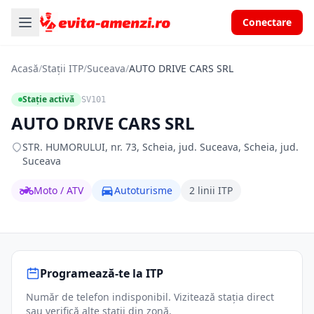
Conectare
Acasă
/
Stații ITP
/
Suceava
/
AUTO DRIVE CARS SRL
Stație activă
SV101
AUTO DRIVE CARS SRL
STR. HUMORULUI, nr. 73, Scheia, jud. Suceava, Scheia, jud.
Suceava
Moto / ATV
Autoturisme
2 linii ITP
Programează-te la ITP
Număr de telefon indisponibil. Vizitează stația direct
sau verifică alte stații din zonă.