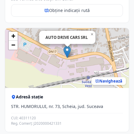
Obține indicații rută
×
+
AUTO DRIVE CARS SRL
−
Navighează
Adresă stație
STR. HUMORULUI, nr. 73, Scheia, jud. Suceava
CUI: 40311120
Reg. Comerț: J2020000421331