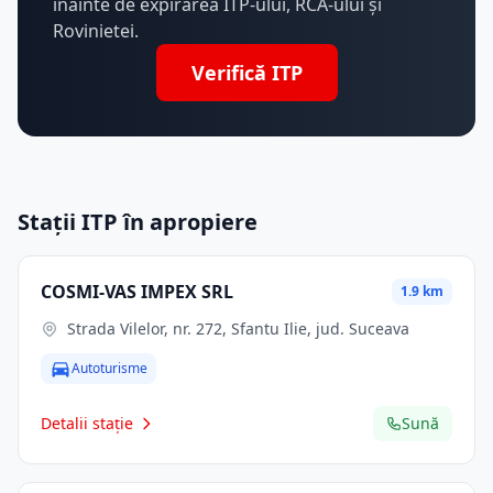
înainte de expirarea ITP-ului, RCA-ului și
Rovinietei.
Verifică ITP
Stații ITP în apropiere
COSMI-VAS IMPEX SRL
1.9 km
Strada Vilelor, nr. 272, Sfantu Ilie, jud. Suceava
Autoturisme
Detalii stație
Sună