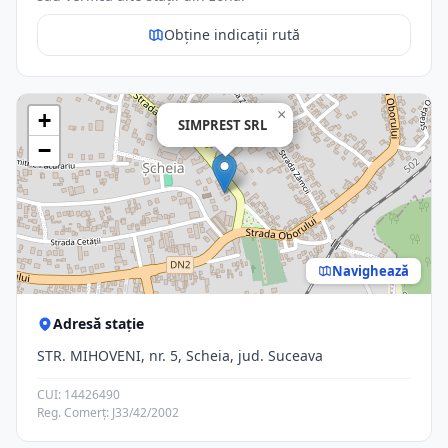
Obține indicații rută
×
+
SIMPREST SRL
−
Navighează
Adresă stație
STR. MIHOVENI, nr. 5, Scheia, jud. Suceava
CUI: 14426490
Reg. Comerț: J33/42/2002