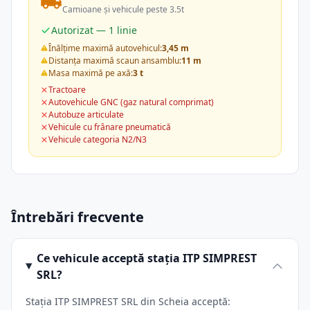
Camioane și vehicule peste 3.5t
Autorizat — 1 linie
Înălțime maximă autovehicul:
3,45 m
Distanța maximă scaun ansamblu:
11 m
Masa maximă pe axă:
3 t
Tractoare
Autovehicule GNC (gaz natural comprimat)
Autobuze articulate
Vehicule cu frânare pneumatică
Vehicule categoria N2/N3
Întrebări frecvente
Ce vehicule acceptă stația ITP SIMPREST
SRL?
Stația ITP SIMPREST SRL din Scheia acceptă: