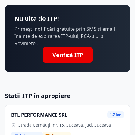
Nu uita de ITP!
Primești notificări gratuite prin SMS și email
înainte de expirarea ITP-ului, RCA-ului și
Rovinietei.
Verifică ITP
Stații ITP în apropiere
BTL PERFORMANCE SRL
1.7 km
Strada Cernăuți, nr. 15, Suceava, jud. Suceava