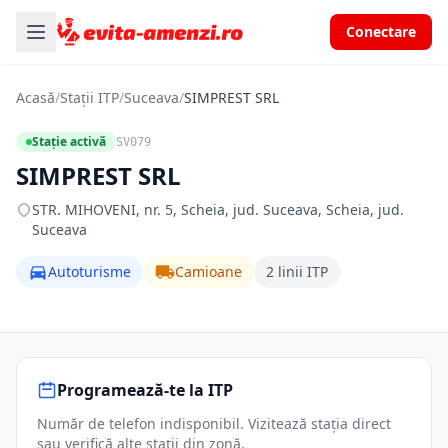
Conectare
Acasă
/
Stații ITP
/
Suceava
/
SIMPREST SRL
Stație activă
SV079
SIMPREST SRL
STR. MIHOVENI, nr. 5, Scheia, jud. Suceava, Scheia, jud.
Suceava
Autoturisme
Camioane
2 linii ITP
Programează-te la ITP
Număr de telefon indisponibil. Vizitează stația direct
sau verifică alte stații din zonă.