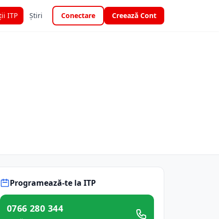
ții ITP
Știri
Conectare
Creează Cont
Programează-te la ITP
0766 280 344