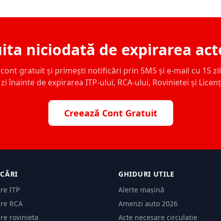
ita niciodată de expirarea act
ont gratuit și primești notificări prin SMS și e-mail cu 15 zile,
zi înainte de expirarea ITP-ului, RCA-ului, Rovinietei și Licen
Creează Cont Gratuit
ICĂRI
GHIDURI UTILE
are ITP
Alerte mașină
are RCA
Amenzi auto 2026
are rovinieta
Acte necesare circulație