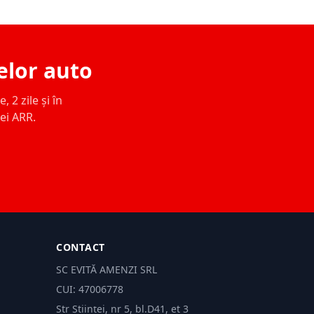
elor auto
 2 zile și în
ței ARR.
CONTACT
SC EVITĂ AMENZI SRL
CUI: 47006778
Str Științei, nr 5, bl.D41, et 3