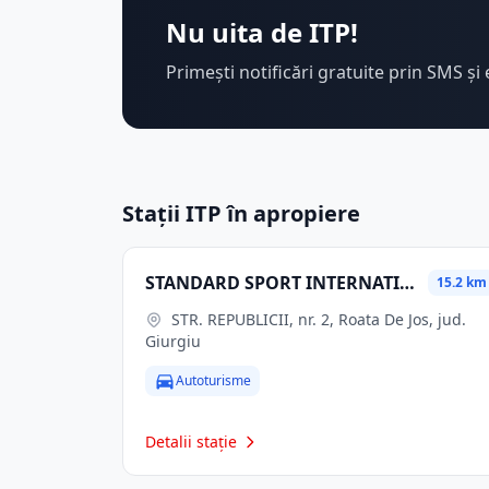
Nu uita de ITP!
Primești notificări gratuite prin SMS și 
Stații ITP în apropiere
STANDARD SPORT INTERNATIONAL SRL
15.2 km
STR. REPUBLICII, nr. 2, Roata De Jos, jud.
Giurgiu
Autoturisme
Detalii stație