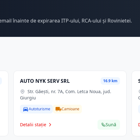
email înainte de expirarea ITP-ului, RCA-ului și Rovinietei.
AUTO NYK SERV SRL
16.9 km
Str. Găeşti, nr. 7A, Com. Letca Noua, jud.
Giurgiu
Autoturisme
Camioane
Detalii stație
Sună