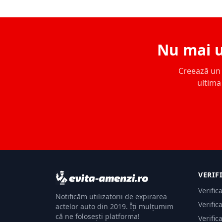
Nu mai u
Creează un c
ultima 
VERIF
Verific
Notificăm utilizatorii de expirarea
Verific
actelor auto din 2019. Îți mulțumim
că ne folosești platforma!
Verific