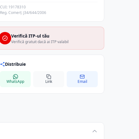
CUI: 19178310
Reg. Comerț: J34/644/2006
Verifică ITP-ul tău
Verifică gratuit dacă ai ITP valabil
Distribuie
WhatsApp
Link
Email