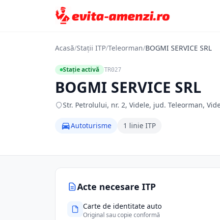
Acasă
/
Stații ITP
/
Teleorman
/
BOGMI SERVICE SRL
Stație activă
TR027
BOGMI SERVICE SRL
Str. Petrolului, nr. 2, Videle, jud. Teleorman, Vi
Autoturisme
1 linie ITP
Acte necesare ITP
Carte de identitate auto
Original sau copie conformă