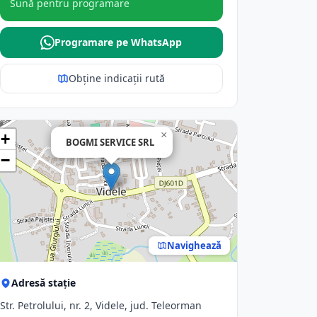
Sună pentru programare
Programare pe WhatsApp
Obține indicații rută
×
+
BOGMI SERVICE SRL
−
Navighează
Adresă stație
Str. Petrolului, nr. 2, Videle, jud. Teleorman