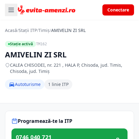
Conectare
Acasă
/
Stații ITP
/
Timiș
/
AMIVELIN ZI SRL
Stație activă
TM162
AMIVELIN ZI SRL
CALEA CHISODEI, nr. 221 , HALA P, Chisoda, jud. Timis,
Chisoda, jud. Timiș
Autoturisme
1 linie ITP
Programează-te la ITP
0746 040 721