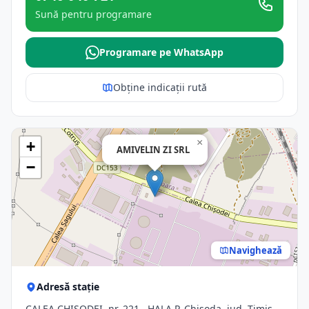
Sună pentru programare
Programare pe WhatsApp
Obține indicații rută
×
+
AMIVELIN ZI SRL
−
Navighează
Adresă stație
CALEA CHISODEI, nr. 221 , HALA P, Chisoda, jud. Timis