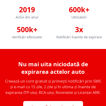
2019
600k+
Activi din anul
Utilizatori
500k+
3x
Verificări efectuate
Notificări înainte de expirare
Nu mai uita niciodată de
expirarea actelor auto
Creează un cont gratuit și primești notificări prin SMS
și e-mail cu 15 zile, 2 zile și în ultima zi înainte de
expirarea ITP-ului, RCA-ului, Rovinietei și Licenței ARR.