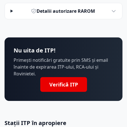
Detalii autorizare RAROM
Nu uita de ITP!
Primești notificări gratuite prin SMS și email
înainte de expirarea ITP-ului, RCA-ului și
Rovinietei.
Verifică ITP
Stații ITP în apropiere