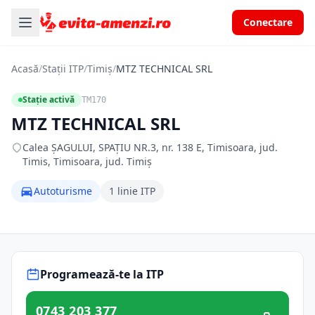
Conectare
Acasă
/
Stații ITP
/
Timiș
/
MTZ TECHNICAL SRL
Stație activă
TM170
MTZ TECHNICAL SRL
Calea ŞAGULUI, SPAŢIU NR.3, nr. 138 E, Timisoara, jud.
Timis, Timisoara, jud. Timiș
Autoturisme
1 linie ITP
Programează-te la ITP
0743 203 377