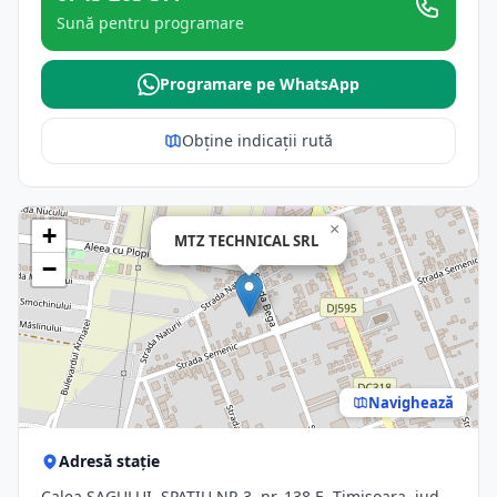
Sună pentru programare
Programare pe WhatsApp
Obține indicații rută
×
+
MTZ TECHNICAL SRL
−
Navighează
Adresă stație
Calea ŞAGULUI, SPAŢIU NR.3, nr. 138 E, Timisoara, jud.