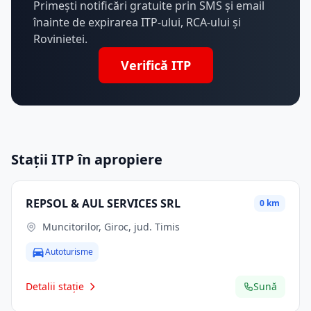
Primești notificări gratuite prin SMS și email
înainte de expirarea ITP-ului, RCA-ului și
Rovinietei.
Verifică ITP
Stații ITP în apropiere
REPSOL & AUL SERVICES SRL
0 km
Muncitorilor, Giroc, jud. Timis
Autoturisme
Detalii stație
Sună