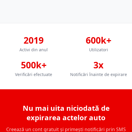
2019
600k+
Activi din anul
Utilizatori
500k+
3x
Verificări efectuate
Notificări înainte de expirare
Nu mai uita niciodată de
expirarea actelor auto
Creează un cont gratuit și primești notificări prin SMS