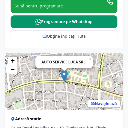
Sună pentru programare
Programare pe WhatsApp
Obține indicații rută
×
+
AUTO SERVICE LUCA SRL
−
Navighează
Adresă stație
Calea Bogdăneștilor, nr. 119, Timisoara, jud. Timis