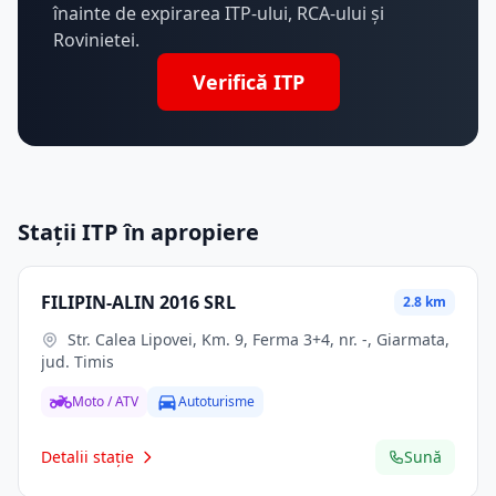
înainte de expirarea ITP-ului, RCA-ului și
Rovinietei.
Verifică ITP
Stații ITP în apropiere
FILIPIN-ALIN 2016 SRL
2.8 km
Str. Calea Lipovei, Km. 9, Ferma 3+4, nr. -, Giarmata,
jud. Timis
Moto / ATV
Autoturisme
Detalii stație
Sună