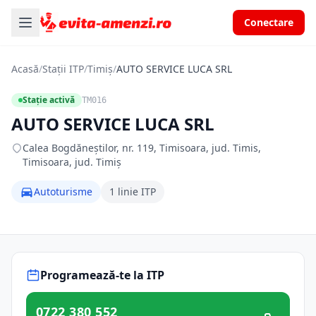
Conectare
Acasă
/
Stații ITP
/
Timiș
/
AUTO SERVICE LUCA SRL
Stație activă
TM016
AUTO SERVICE LUCA SRL
Calea Bogdăneștilor, nr. 119, Timisoara, jud. Timis,
Timisoara, jud. Timiș
Autoturisme
1 linie ITP
Programează-te la ITP
0722 380 552