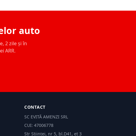
elor auto
 2 zile și în
ței ARR.
CONTACT
SC EVITĂ AMENZI SRL
CUI: 47006778
Str Științei, nr 5, bl.D41, et 3