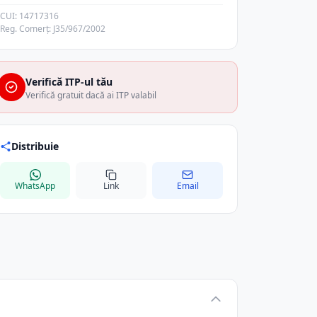
CUI: 14717316
Reg. Comerț: J35/967/2002
Verifică ITP-ul tău
Verifică gratuit dacă ai ITP valabil
Distribuie
WhatsApp
Link
Email