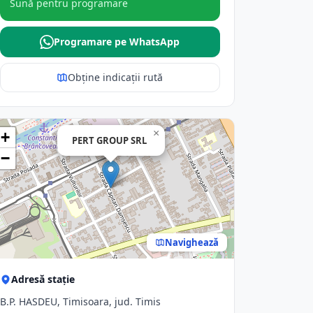
Sună pentru programare
Programare pe WhatsApp
Obține indicații rută
×
+
PERT GROUP SRL
−
Navighează
Adresă stație
B.P. HASDEU, Timisoara, jud. Timis