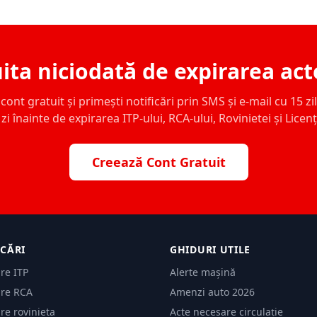
ita niciodată de expirarea act
ont gratuit și primești notificări prin SMS și e-mail cu 15 zile,
zi înainte de expirarea ITP-ului, RCA-ului, Rovinietei și Licen
Creează Cont Gratuit
ICĂRI
GHIDURI UTILE
are ITP
Alerte mașină
are RCA
Amenzi auto 2026
are rovinieta
Acte necesare circulație