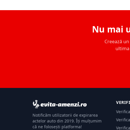
Nu mai u
Creează un c
ultima 
VERIF
Verific
Notificăm utilizatorii de expirarea
Verific
actelor auto din 2019. Îți mulțumim
că ne folosești platforma!
Verific