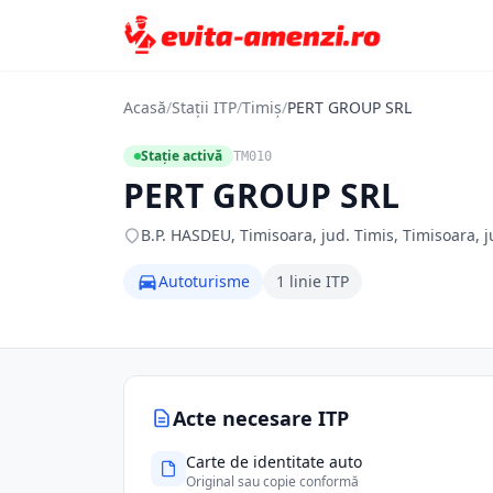
Acasă
/
Stații ITP
/
Timiș
/
PERT GROUP SRL
Stație activă
TM010
PERT GROUP SRL
B.P. HASDEU, Timisoara, jud. Timis, Timisoara, j
Autoturisme
1 linie ITP
Acte necesare ITP
Carte de identitate auto
Original sau copie conformă