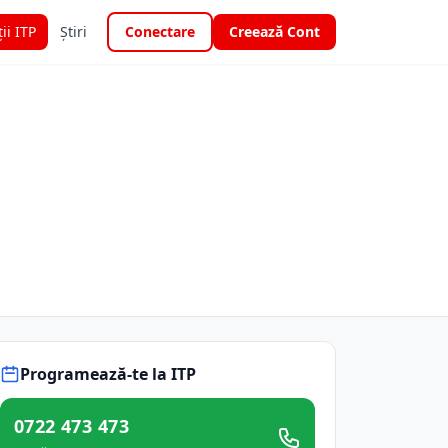
ții ITP
Știri
Conectare
Creează Cont
Programează-te la ITP
0722 473 473