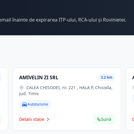
email înainte de expirarea ITP-ului, RCA-ului și Rovinietei.
AMIVELIN ZI SRL
3.2 km
CALEA CHISODEI, nr. 221 , HALA P, Chisoda,
jud. Timis
Autoturisme
Detalii stație
Sună