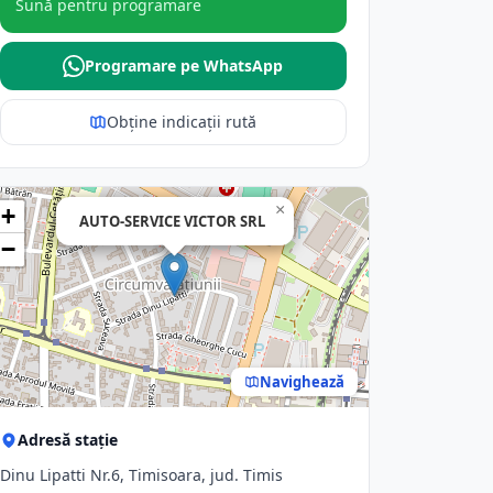
Sună pentru programare
Programare pe WhatsApp
Obține indicații rută
×
+
AUTO-SERVICE VICTOR SRL
−
Navighează
Adresă stație
Dinu Lipatti Nr.6, Timisoara, jud. Timis