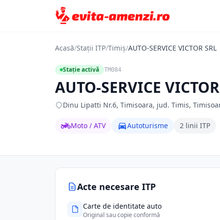
Acasă
/
Stații ITP
/
Timiș
/
AUTO-SERVICE VICTOR SRL
Stație activă
TM084
AUTO-SERVICE VICTOR
Dinu Lipatti Nr.6, Timisoara, jud. Timis, Timisoa
Moto / ATV
Autoturisme
2 linii ITP
Acte necesare ITP
Carte de identitate auto
Original sau copie conformă