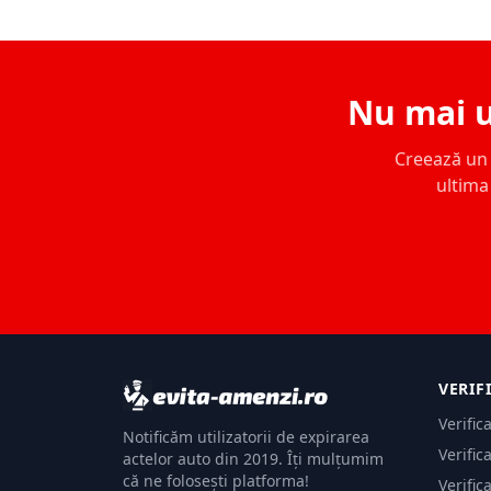
Nu mai u
Creează un c
ultima 
VERIF
Verific
Notificăm utilizatorii de expirarea
Verific
actelor auto din 2019. Îți mulțumim
că ne folosești platforma!
Verific