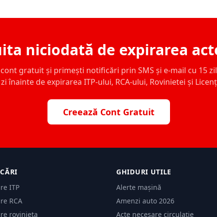
ita niciodată de expirarea act
ont gratuit și primești notificări prin SMS și e-mail cu 15 zile,
zi înainte de expirarea ITP-ului, RCA-ului, Rovinietei și Licen
Creează Cont Gratuit
ICĂRI
GHIDURI UTILE
are ITP
Alerte mașină
are RCA
Amenzi auto 2026
are rovinieta
Acte necesare circulație