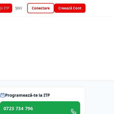
ții ITP
Știri
Conectare
Creează Cont
Programează-te la ITP
0723 734 796