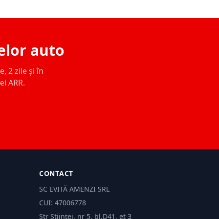
elor auto
 2 zile și în
ței ARR.
CONTACT
SC EVITĂ AMENZI SRL
CUI: 47006778
Str Științei, nr 5, bl.D41, et 3