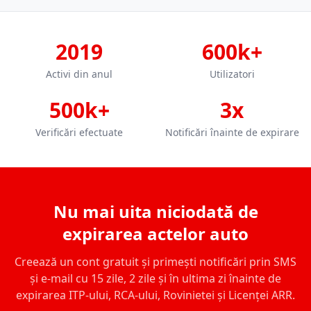
2019
600k+
Activi din anul
Utilizatori
500k+
3x
Verificări efectuate
Notificări înainte de expirare
Nu mai uita niciodată de
expirarea actelor auto
Creează un cont gratuit și primești notificări prin SMS
și e-mail cu 15 zile, 2 zile și în ultima zi înainte de
expirarea ITP-ului, RCA-ului, Rovinietei și Licenței ARR.