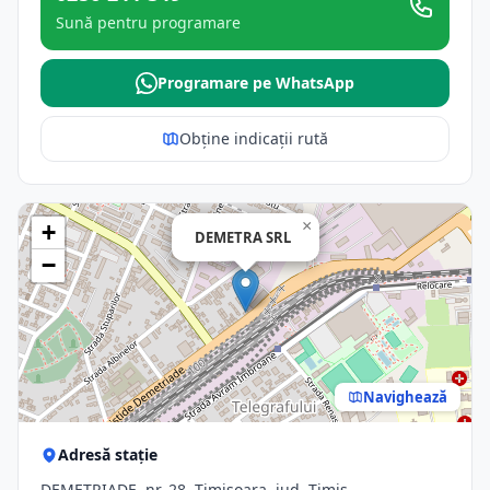
Sună pentru programare
Programare pe WhatsApp
Obține indicații rută
×
+
DEMETRA SRL
−
Navighează
Adresă stație
DEMETRIADE, nr. 28, Timisoara, jud. Timis