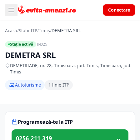
Conectare
Acasă
/
Stații ITP
/
Timiș
/
DEMETRA SRL
Stație activă
TM025
DEMETRA SRL
DEMETRIADE, nr. 28, Timisoara, jud. Timis, Timisoara, jud.
Timiș
Autoturisme
1 linie ITP
Programează-te la ITP
0256 211 319