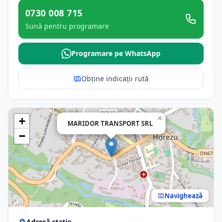
0730 008 715
Sună pentru programare
Programare pe WhatsApp
Obține indicații rută
×
+
MARIDOR TRANSPORT SRL
−
Navighează
Adresă stație