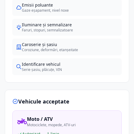
Emisii poluante
Gaze eșapament, nivel noxe
Iluminare și semnalizare
Faruri, stopuri, semnalizatoare
Caroserie și șasiu
Coroziune, deformări, etanșeitate
Identificare vehicul
Serie șasiu, plăcuțe, VIN
Vehicule acceptate
Moto / ATV
Motociclete, mopede, ATV-uri
Autorizat — 1 linie