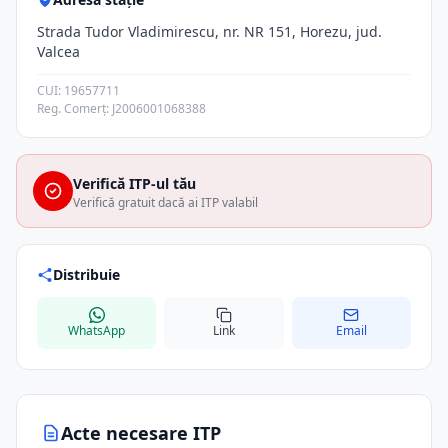
Strada Tudor Vladimirescu, nr. NR 151, Horezu, jud.
Valcea
CUI: 19657711
Reg. Comerț: J2006001068388
Verifică ITP-ul tău
Verifică gratuit dacă ai ITP valabil
Distribuie
WhatsApp
Link
Email
Acte necesare ITP