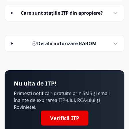
Care sunt stațiile ITP din apropiere?
Detalii autorizare RAROM
Nu uita de ITP!
Primești notificări gratuite prin SMS și email
înainte de expirarea ITP-ului, RCA-ului și
Rovinietei.
Verifică ITP