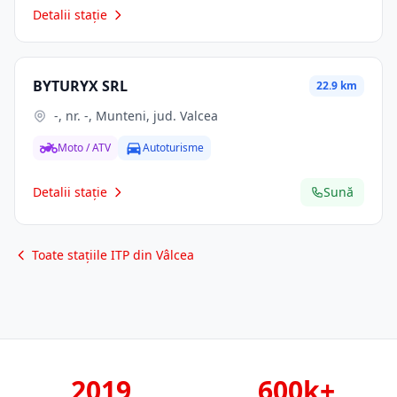
Detalii stație
BYTURYX SRL
22.9 km
-, nr. -, Munteni, jud. Valcea
Moto / ATV
Autoturisme
Detalii stație
Sună
Toate stațiile ITP din Vâlcea
2019
600k+