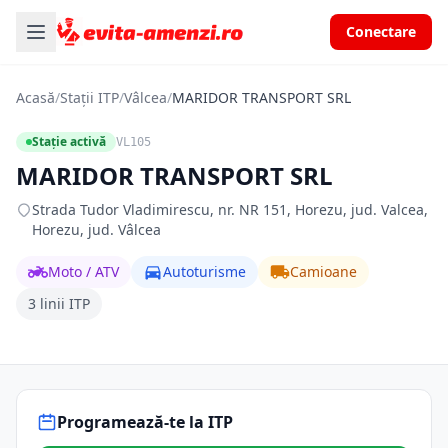
Conectare
Acasă
/
Stații ITP
/
Vâlcea
/
MARIDOR TRANSPORT SRL
Stație activă
VL105
MARIDOR TRANSPORT SRL
Strada Tudor Vladimirescu, nr. NR 151, Horezu, jud. Valcea,
Horezu, jud. Vâlcea
Moto / ATV
Autoturisme
Camioane
3 linii ITP
Programează-te la ITP