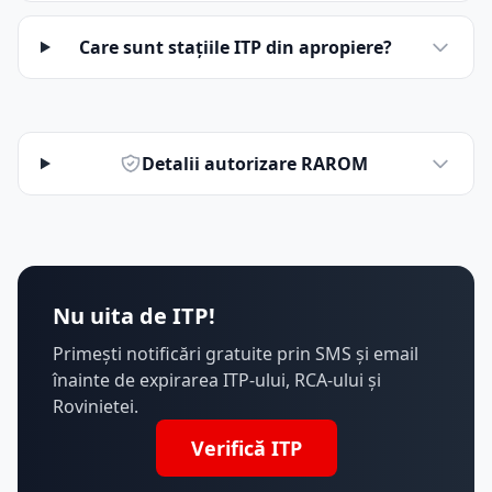
Care sunt stațiile ITP din apropiere?
Detalii autorizare RAROM
Nu uita de ITP!
Primești notificări gratuite prin SMS și email
înainte de expirarea ITP-ului, RCA-ului și
Rovinietei.
Verifică ITP