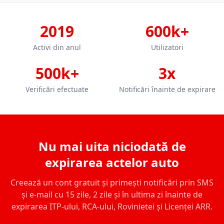
2019
600k+
Activi din anul
Utilizatori
500k+
3x
Verificări efectuate
Notificări înainte de expirare
Nu mai uita niciodată de
expirarea actelor auto
Creează un cont gratuit și primești notificări prin SMS
și e-mail cu 15 zile, 2 zile și în ultima zi înainte de
expirarea ITP-ului, RCA-ului, Rovinietei și Licenței ARR.