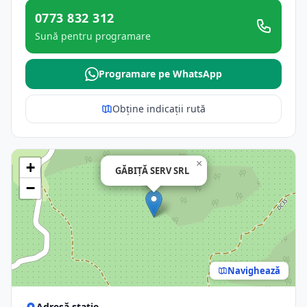
0773 832 312
Sună pentru programare
Programare pe WhatsApp
Obține indicații rută
×
+
GĂBIŢĂ SERV SRL
−
Navighează
Adresă stație