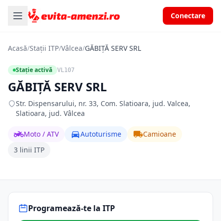
Conectare
Acasă
/
Stații ITP
/
Vâlcea
/
GĂBIŢĂ SERV SRL
Stație activă
VL107
GĂBIŢĂ SERV SRL
Str. Dispensarului, nr. 33, Com. Slatioara, jud. Valcea,
Slatioara, jud. Vâlcea
Moto / ATV
Autoturisme
Camioane
3 linii ITP
Programează-te la ITP