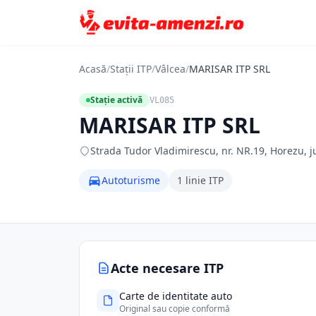
Acasă
/
Stații ITP
/
Vâlcea
/
MARISAR ITP SRL
Stație activă
VL085
MARISAR ITP SRL
Strada Tudor Vladimirescu, nr. NR.19, Horezu, j
Autoturisme
1 linie ITP
Acte necesare ITP
Carte de identitate auto
Original sau copie conformă