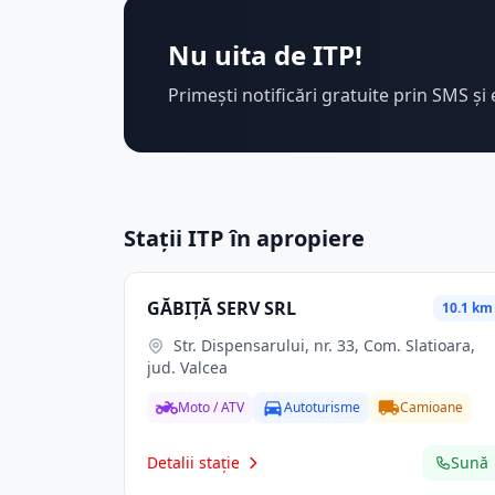
Nu uita de ITP!
Primești notificări gratuite prin SMS și 
Stații ITP în apropiere
GĂBIŢĂ SERV SRL
10.1 km
Str. Dispensarului, nr. 33, Com. Slatioara,
jud. Valcea
Moto / ATV
Autoturisme
Camioane
Detalii stație
Sună