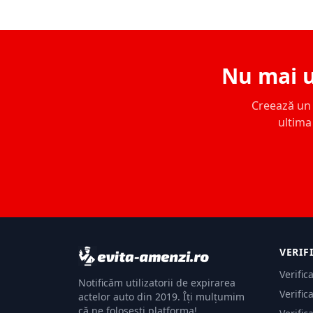
Nu mai u
Creează un c
ultima 
VERIF
Verific
Notificăm utilizatorii de expirarea
Verific
actelor auto din 2019. Îți mulțumim
că ne folosești platforma!