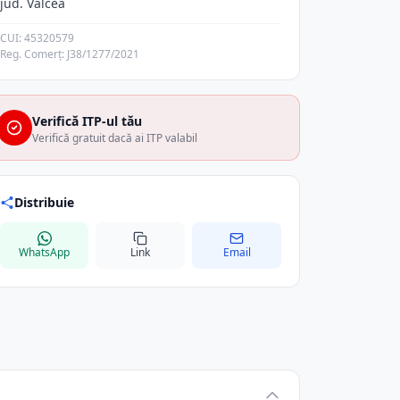
jud. Valcea
CUI: 45320579
Reg. Comerț: J38/1277/2021
Verifică ITP-ul tău
Verifică gratuit dacă ai ITP valabil
Distribuie
WhatsApp
Link
Email