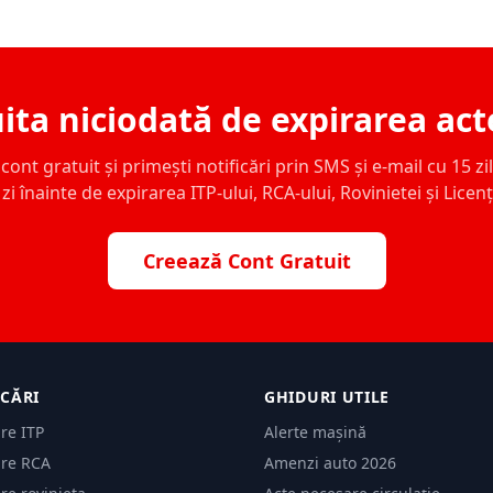
ita niciodată de expirarea act
ont gratuit și primești notificări prin SMS și e-mail cu 15 zile,
zi înainte de expirarea ITP-ului, RCA-ului, Rovinietei și Licen
Creează Cont Gratuit
ICĂRI
GHIDURI UTILE
are ITP
Alerte mașină
are RCA
Amenzi auto 2026