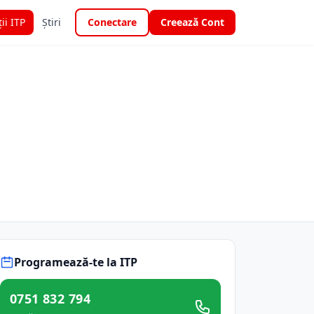
ții ITP
Știri
Conectare
Creează Cont
Programează-te la ITP
0751 832 794