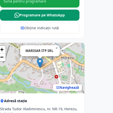
Sună pentru programare
Programare pe WhatsApp
Obține indicații rută
×
+
MARISAR ITP SRL
−
Navighează
Adresă stație
Strada Tudor Vladimirescu, nr. NR.19, Horezu,