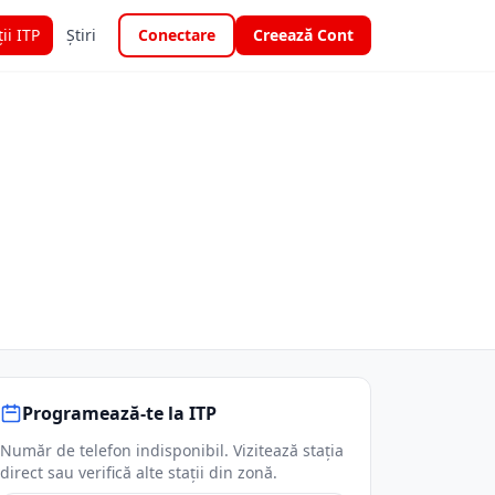
ții ITP
Știri
Conectare
Creează Cont
Programează-te la ITP
Număr de telefon indisponibil. Vizitează stația
direct sau verifică alte stații din zonă.