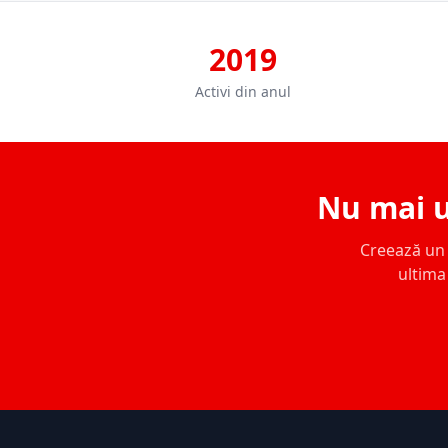
2019
Activi din anul
Nu mai u
Creează un c
ultima 