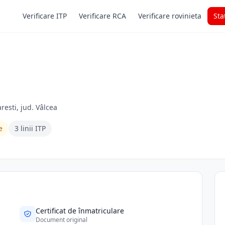
Verificare ITP
Verificare RCA
Verificare rovinieta
Sta
resti, jud. Vâlcea
e
3 linii ITP
Certificat de înmatriculare
Document original