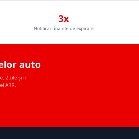
3x
Notificări înainte de expirare
elor auto
 2 zile și în
ței ARR.