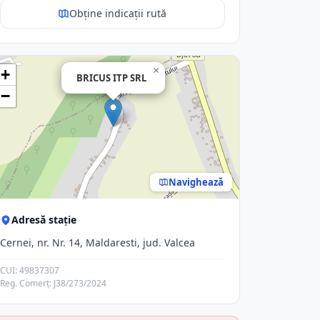
Obține indicații rută
×
+
BRICUS ITP SRL
−
Navighează
Adresă stație
Cernei, nr. Nr. 14, Maldaresti, jud. Valcea
CUI: 49837307
Reg. Comerț: J38/273/2024