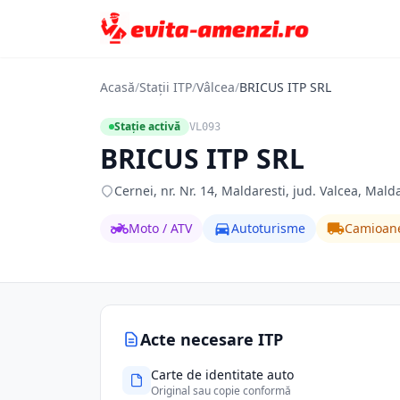
Acasă
/
Stații ITP
/
Vâlcea
/
BRICUS ITP SRL
Stație activă
VL093
BRICUS ITP SRL
Cernei, nr. Nr. 14, Maldaresti, jud. Valcea, Malda
Moto / ATV
Autoturisme
Camioan
Acte necesare ITP
Carte de identitate auto
Original sau copie conformă