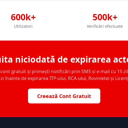
600k+
500k+
Utilizatori
Verificări efectuate
ita niciodată de expirarea act
ont gratuit și primești notificări prin SMS și e-mail cu 15 zile,
zi înainte de expirarea ITP-ului, RCA-ului, Rovinietei și Licen
Creează Cont Gratuit