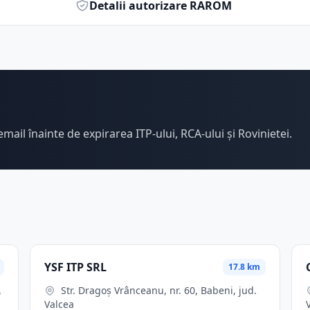
Detalii autorizare RAROM
email înainte de expirarea ITP-ului, RCA-ului și Rovinietei.
YSF ITP SRL
17.8 km
Str. Dragoş Vrânceanu, nr. 60, Babeni, jud.
Valcea